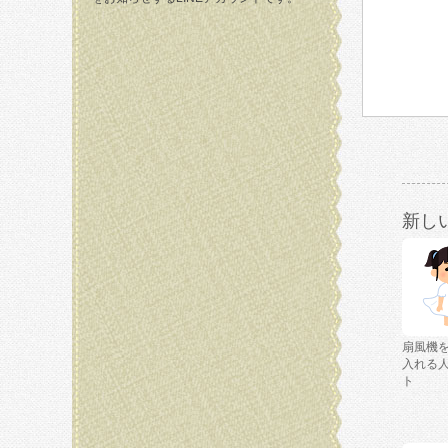
新し
扇風機
入れる
ト