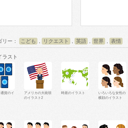
ゴリー：
こども
,
リクエスト
,
英語
,
世界
,
表情
イラスト
ル通貨のイ
アメリカの大統領
時差のイラスト
いろいろな女性の
のイラスト2
横顔のイラスト