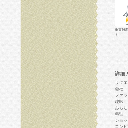
垂直離
ト
詳細
リクエ
会社
ファッ
趣味
おもち
料理
ショッ
コンピ