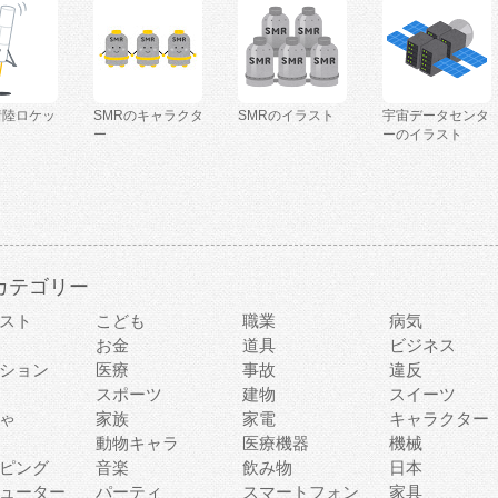
着陸ロケッ
SMRのキャラクタ
SMRのイラスト
宇宙データセンタ
ー
ーのイラスト
カテゴリー
スト
こども
職業
病気
お金
道具
ビジネス
ション
医療
事故
違反
スポーツ
建物
スイーツ
ゃ
家族
家電
キャラクター
動物キャラ
医療機器
機械
ピング
音楽
飲み物
日本
ューター
パーティ
スマートフォン
家具