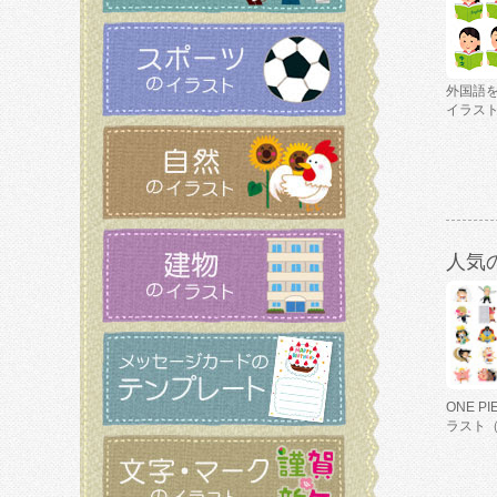
外国語
イラス
人気
ONE P
ラスト