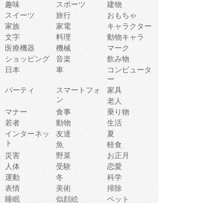
趣味
スポーツ
建物
スイーツ
旅行
おもちゃ
家族
家電
キャラクター
文字
料理
動物キャラ
医療機器
機械
マーク
ショッピング
音楽
飲み物
日本
車
コンピュータ
ー
パーティ
スマートフォ
家具
ン
老人
マナー
食事
乗り物
若者
動物
生活
インターネッ
友達
夏
ト
魚
軽食
災害
野菜
お正月
人体
受験
恋愛
運動
冬
科学
表情
美術
掃除
睡眠
似顔絵
ペット
美容
戦争
世界
ファンタジー
本
風景