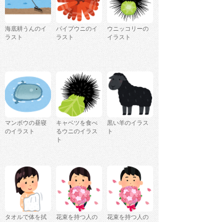
海底耕うんのイ
パイプウニのイ
ウニッコリーの
ラスト
ラスト
イラスト
マンボウの昼寝
キャベツを食べ
黒い羊のイラス
のイラスト
るウニのイラス
ト
ト
タオルで体を拭
花束を持つ人の
花束を持つ人の