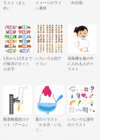
ラスト（まと
イメージのライ
「向日葵」
め）
ン素材
1月から12月まで
いろいろな顔ア
扇風機を服の中
の毎月のタイト
イコン
に入れる人のイ
ル文字
ラスト
垂直離着陸ロケ
夏のイラスト
いろいろな漫符
ット（アーム）
「かき氷・いち
のイラスト
ご」