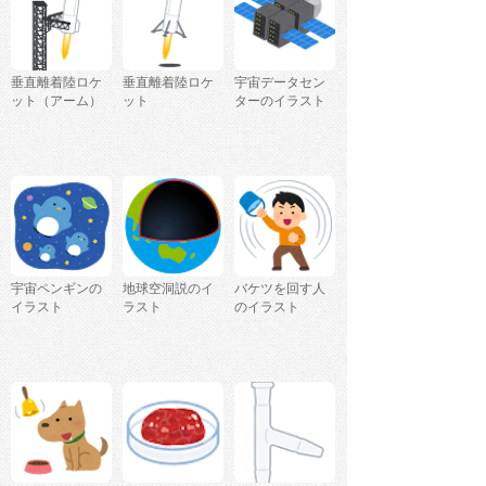
垂直離着陸ロケ
垂直離着陸ロケ
宇宙データセン
ット（アーム）
ット
ターのイラスト
宇宙ペンギンの
地球空洞説のイ
バケツを回す人
イラスト
ラスト
のイラスト