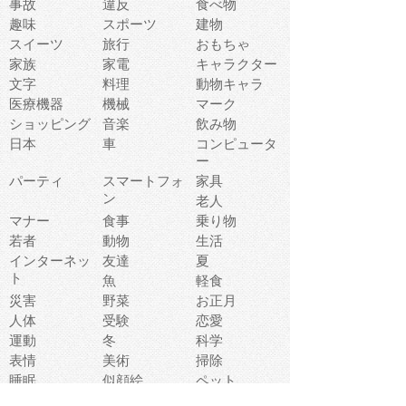
事故
違反
食べ物
趣味
スポーツ
建物
スイーツ
旅行
おもちゃ
家族
家電
キャラクター
文字
料理
動物キャラ
医療機器
機械
マーク
ショッピング
音楽
飲み物
日本
車
コンピュータ
ー
パーティ
スマートフォ
家具
ン
老人
マナー
食事
乗り物
若者
動物
生活
インターネッ
友達
夏
ト
魚
軽食
災害
野菜
お正月
人体
受験
恋愛
運動
冬
科学
表情
美術
掃除
睡眠
似顔絵
ペット
美容
戦争
世界