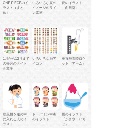
ONE PIECEのイ
いろいろな夏の
夏のイラスト
ラスト（まと
イメージのライ
「向日葵」
め）
ン素材
1月から12月まで
いろいろな顔ア
垂直離着陸ロケ
の毎月のタイト
イコン
ット（アーム）
ル文字
扇風機を服の中
ドーパミン中毒
夏のイラスト
に入れる人のイ
のイラスト
「かき氷・いち
ラスト
ご」