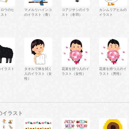
クロウのヒ
マメルリハインコ
コアジサシのイラ
カンムリアヒルの
ラスト
のイラスト（青）
スト（冬羽）
イラスト
のイラスト
タオルで体を拭く
花束を持つ人のイ
花束を持つ人のイ
人のイラスト（女
ラスト（女性）
ラスト（男性）
性）
のイラスト