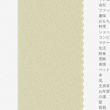
会社
ファッ
趣味
おもち
料理
ショッ
コンピ
マナー
生活
軽食
受験
表情
ペット
本
花
文房具
お年賀
介護
髪
怪我