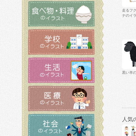
走るフ
ナのイ
黒い羊
人気