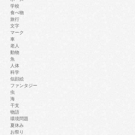
学校
食べ物
旅行
文字
マーク
車
老人
動物
魚
人体
科学
似顔絵
ファンタジー
虫
海
干支
物語
環境問題
夏休み
お祭り