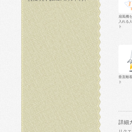
扇風機
入れる
ト
垂直離
ト
詳細
リクエ