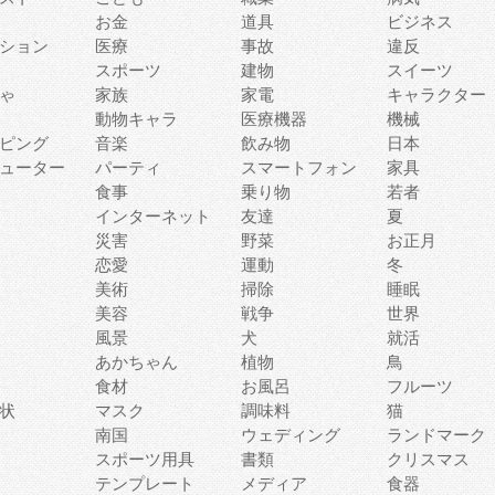
お金
道具
ビジネス
ション
医療
事故
違反
スポーツ
建物
スイーツ
ゃ
家族
家電
キャラクター
動物キャラ
医療機器
機械
ピング
音楽
飲み物
日本
ューター
パーティ
スマートフォン
家具
食事
乗り物
若者
インターネット
友達
夏
災害
野菜
お正月
恋愛
運動
冬
美術
掃除
睡眠
美容
戦争
世界
風景
犬
就活
あかちゃん
植物
鳥
食材
お風呂
フルーツ
状
マスク
調味料
猫
南国
ウェディング
ランドマーク
スポーツ用具
書類
クリスマス
テンプレート
メディア
食器