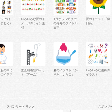
IECEのイ
いろいろな夏のイ
1月から12月まで
夏のイラスト「向
（まとめ）
メージのライン素
の毎月のタイトル
日葵」
材
文字
を服の中に
垂直離着陸ロケッ
夏のイラスト「か
いろいろな漫符の
人のイラス
ト（アーム）
き氷・いちご」
イラスト
スポンサード リンク
スポンサー