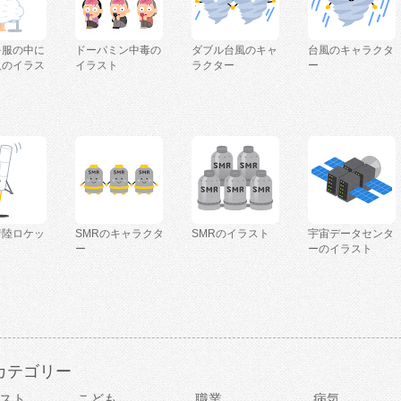
を服の中に
ドーパミン中毒の
ダブル台風のキャ
台風のキャラクタ
人のイラス
イラスト
ラクター
ー
着陸ロケッ
SMRのキャラクタ
SMRのイラスト
宇宙データセンタ
ー
ーのイラスト
カテゴリー
スト
こども
職業
病気