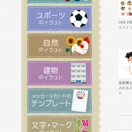
ONE P
ラスト
扇風機
入れる
ト