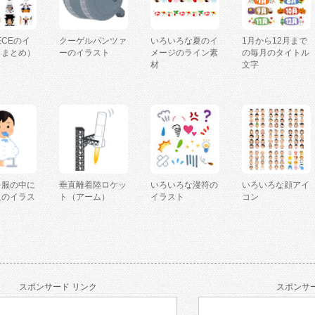
IECEのイ
クーゲルパンツァ
いろいろな夏のイ
1月から12月まで
（まとめ）
ーのイラスト
メージのライン素
の毎月のタイトル
材
文字
を服の中に
垂直離着陸ロケッ
いろいろな漫符の
いろいろな顔アイ
人のイラス
ト（アーム）
イラスト
コン
スポンサード リンク
スポンサー