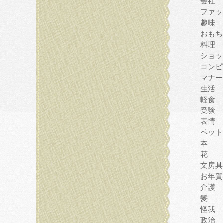
会社
ファッ
趣味
おもち
料理
ショッ
コンピ
マナー
生活
軽食
受験
表情
ペット
本
花
文房具
お年賀
介護
髪
怪我
政治