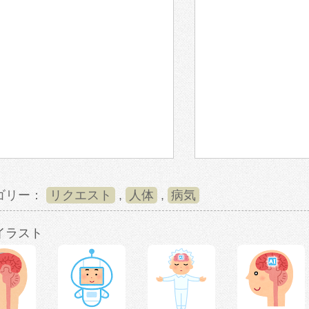
ゴリー：
リクエスト
,
人体
,
病気
イラスト