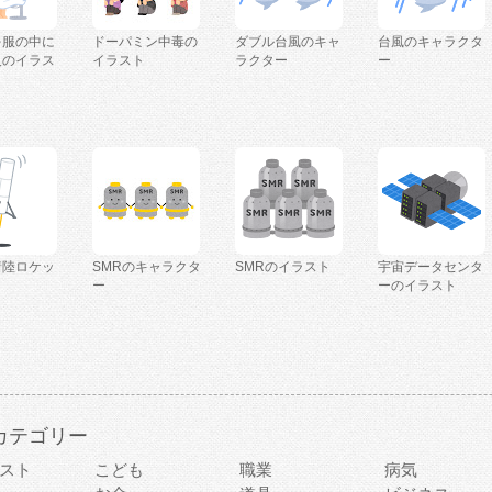
を服の中に
ドーパミン中毒の
ダブル台風のキャ
台風のキャラクタ
人のイラス
イラスト
ラクター
ー
着陸ロケッ
SMRのキャラクタ
SMRのイラスト
宇宙データセンタ
ー
ーのイラスト
カテゴリー
スト
こども
職業
病気