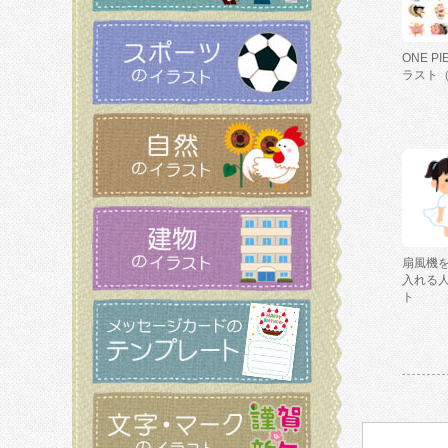
ONE P
ラスト
扇風機
入れる
ト