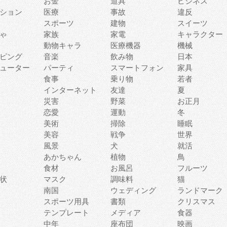
お金
道具
ビジネス
ション
医療
事故
違反
スポーツ
建物
スイーツ
ゃ
家族
家電
キャラクター
動物キャラ
医療機器
機械
ピング
音楽
飲み物
日本
ューター
パーティ
スマートフォン
家具
食事
乗り物
若者
インターネット
友達
夏
災害
野菜
お正月
恋愛
運動
冬
美術
掃除
睡眠
美容
戦争
世界
風景
犬
就活
あかちゃん
植物
鳥
食材
お風呂
フルーツ
状
マスク
調味料
猫
南国
ウェディング
ランドマーク
スポーツ用具
書類
クリスマス
テンプレート
メディア
食器
中年
座布団
映画