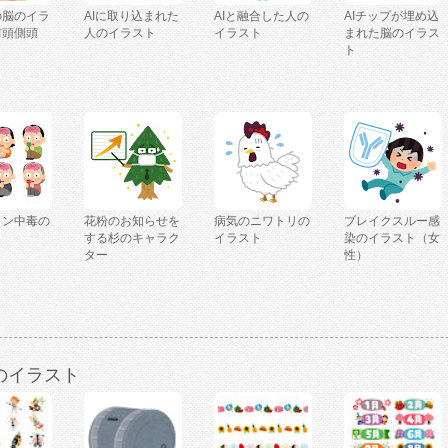
の脳のイラ
AIに取り込まれた
AIと融合した人の
AIチップが埋め込
前頭側頭
人のイラスト
イラスト
まれた脳のイラス
ト
ミン中毒の
花粉のお知らせを
病気のニワトリの
ブレイクスルー感
ト
する杉のキャラク
イラスト
染のイラスト（女
ター
性）
のイラスト