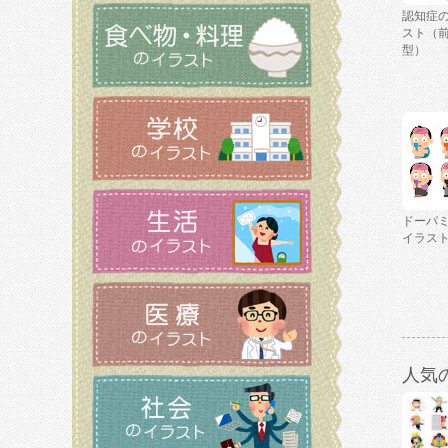
認知症
スト（
型）
ドーパ
イラス
人気