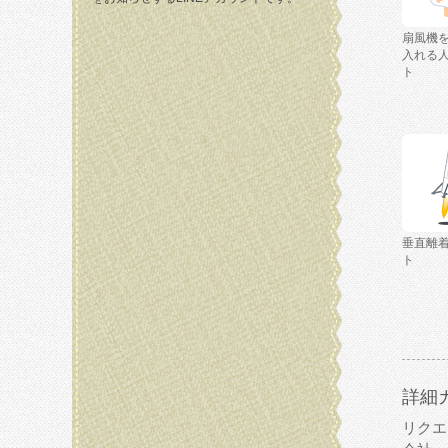
扇風機
入れる
ト
垂直離
ト
詳細
リクエ