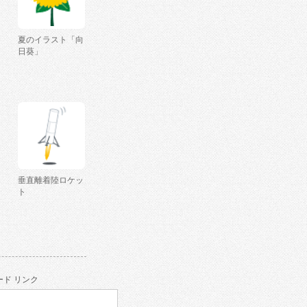
夏のイラスト「向
日葵」
垂直離着陸ロケッ
ト
ド リンク