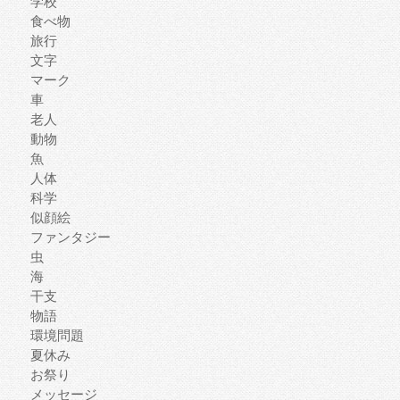
学校
食べ物
旅行
文字
マーク
車
老人
動物
魚
人体
科学
似顔絵
ファンタジー
虫
海
干支
物語
環境問題
夏休み
お祭り
メッセージ