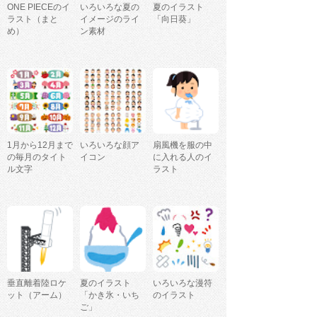
ONE PIECEのイ
いろいろな夏の
夏のイラスト
ラスト（まと
イメージのライ
「向日葵」
め）
ン素材
1月から12月まで
いろいろな顔ア
扇風機を服の中
の毎月のタイト
イコン
に入れる人のイ
ル文字
ラスト
垂直離着陸ロケ
夏のイラスト
いろいろな漫符
ット（アーム）
「かき氷・いち
のイラスト
ご」