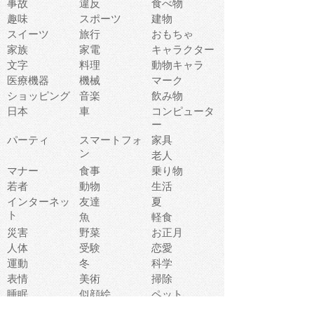
事故
違反
食べ物
趣味
スポーツ
建物
スイーツ
旅行
おもちゃ
家族
家電
キャラクター
文字
料理
動物キャラ
医療機器
機械
マーク
ショッピング
音楽
飲み物
日本
車
コンピュータ
ー
パーティ
スマートフォ
家具
ン
老人
マナー
食事
乗り物
若者
動物
生活
インターネッ
友達
夏
ト
魚
軽食
災害
野菜
お正月
人体
受験
恋愛
運動
冬
科学
表情
美術
掃除
睡眠
似顔絵
ペット
美容
戦争
世界