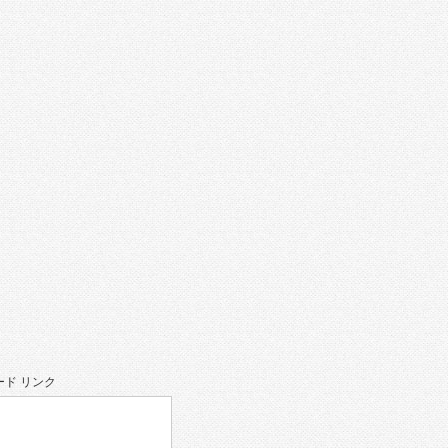
。
ド リンク