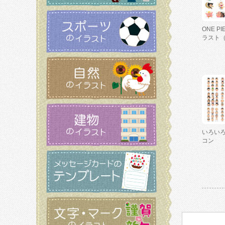
ONE P
ラスト
いろい
コン