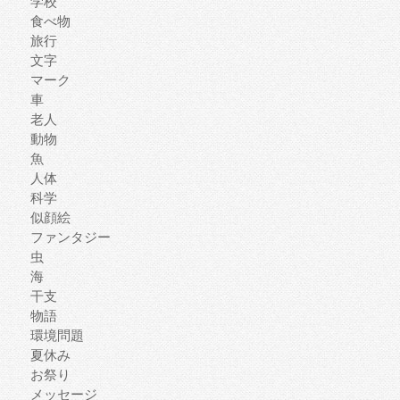
学校
食べ物
旅行
文字
マーク
車
老人
動物
魚
人体
科学
似顔絵
ファンタジー
虫
海
干支
物語
環境問題
夏休み
お祭り
メッセージ