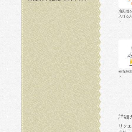
扇風機
入れる
ト
垂直離
ト
詳細
リクエ