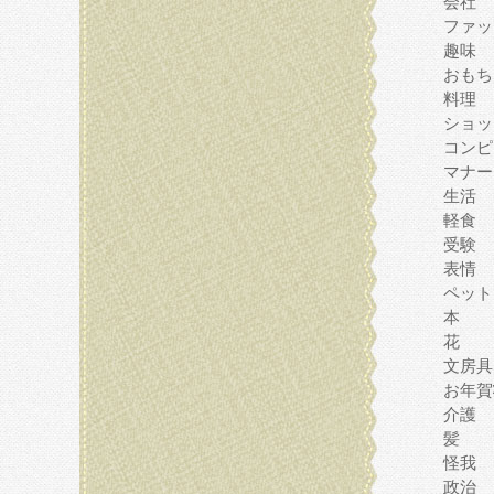
会社
ファッ
趣味
おもち
料理
ショッ
コンピ
マナー
生活
軽食
受験
表情
ペット
本
花
文房具
お年賀
介護
髪
怪我
政治