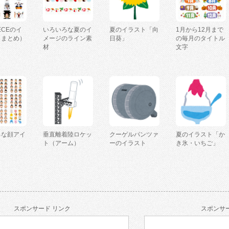
IECEのイ
いろいろな夏のイ
夏のイラスト「向
1月から12月まで
（まとめ）
メージのライン素
日葵」
の毎月のタイトル
材
文字
ろな顔アイ
垂直離着陸ロケッ
クーゲルパンツァ
夏のイラスト「か
ト（アーム）
ーのイラスト
き氷・いちご」
スポンサード リンク
スポンサー