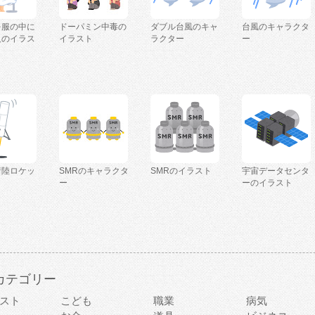
を服の中に
ドーパミン中毒の
ダブル台風のキャ
台風のキャラクタ
人のイラス
イラスト
ラクター
ー
着陸ロケッ
SMRのキャラクタ
SMRのイラスト
宇宙データセンタ
ー
ーのイラスト
カテゴリー
スト
こども
職業
病気