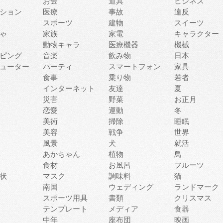
お金
道具
ビジネス
ション
医療
事故
違反
スポーツ
建物
スイーツ
ゃ
家族
家電
キャラクター
動物キャラ
医療機器
機械
ピング
音楽
飲み物
日本
ューター
パーティ
スマートフォン
家具
食事
乗り物
若者
インターネット
友達
夏
災害
野菜
お正月
恋愛
運動
冬
美術
掃除
睡眠
美容
戦争
世界
風景
犬
就活
あかちゃん
植物
鳥
食材
お風呂
フルーツ
状
マスク
調味料
猫
南国
ウェディング
ランドマーク
スポーツ用具
書類
クリスマス
テンプレート
メディア
食器
中年
座布団
映画