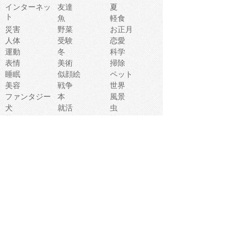
インターネッ
友達
夏
ト
魚
軽食
災害
野菜
お正月
人体
受験
恋愛
運動
冬
科学
表情
美術
掃除
睡眠
似顔絵
ペット
美容
戦争
世界
ファンタジー
本
風景
犬
就活
虫
花
あかちゃん
植物
鳥
海
文房具
食材
お風呂
フルーツ
干支
お年賀状
マスク
調味料
猫
物語
介護
南国
ウェディング
ランドマーク
環境問題
髪
スポーツ用具
書類
クリスマス
夏休み
怪我
テンプレート
メディア
食器
お祭り