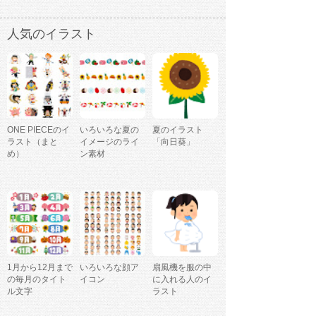
人気のイラスト
ONE PIECEのイ
いろいろな夏の
夏のイラスト
ラスト（まと
イメージのライ
「向日葵」
め）
ン素材
1月から12月まで
いろいろな顔ア
扇風機を服の中
の毎月のタイト
イコン
に入れる人のイ
ル文字
ラスト