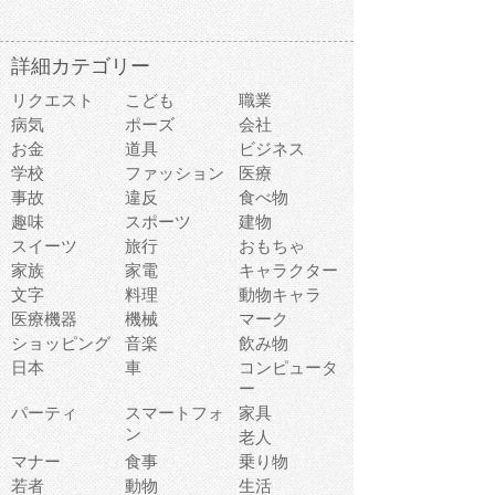
詳細カテゴリー
リクエスト
こども
職業
病気
ポーズ
会社
お金
道具
ビジネス
学校
ファッション
医療
事故
違反
食べ物
趣味
スポーツ
建物
スイーツ
旅行
おもちゃ
家族
家電
キャラクター
文字
料理
動物キャラ
医療機器
機械
マーク
ショッピング
音楽
飲み物
日本
車
コンピュータ
ー
パーティ
スマートフォ
家具
ン
老人
マナー
食事
乗り物
若者
動物
生活