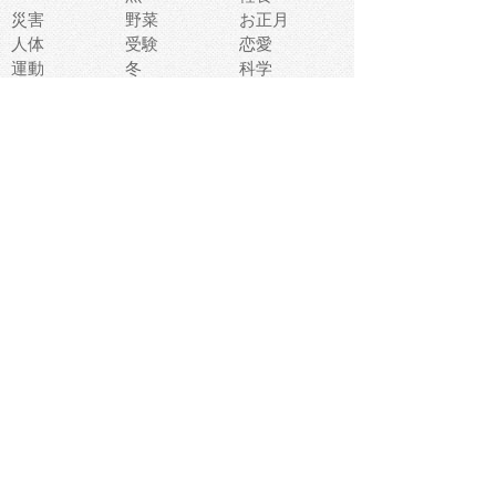
災害
野菜
お正月
人体
受験
恋愛
運動
冬
科学
表情
美術
掃除
睡眠
似顔絵
ペット
美容
戦争
世界
ファンタジー
本
風景
犬
就活
虫
花
あかちゃん
植物
鳥
海
文房具
食材
お風呂
フルーツ
干支
お年賀状
マスク
調味料
猫
物語
介護
南国
ウェディング
ランドマーク
環境問題
髪
スポーツ用具
書類
クリスマス
夏休み
怪我
テンプレート
メディア
食器
お祭り
政治
中年
座布団
映画
メッセージ
電車