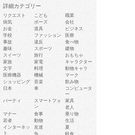
詳細カテゴリー
リクエスト
こども
職業
病気
ポーズ
会社
お金
道具
ビジネス
学校
ファッション
医療
事故
違反
食べ物
趣味
スポーツ
建物
スイーツ
旅行
おもちゃ
家族
家電
キャラクター
文字
料理
動物キャラ
医療機器
機械
マーク
ショッピング
音楽
飲み物
日本
車
コンピュータ
ー
パーティ
スマートフォ
家具
ン
老人
マナー
食事
乗り物
若者
動物
生活
インターネッ
友達
夏
ト
魚
軽食