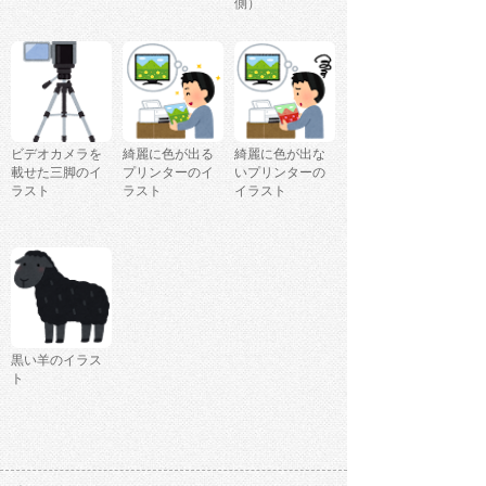
側）
ビデオカメラを
綺麗に色が出る
綺麗に色が出な
載せた三脚のイ
プリンターのイ
いプリンターの
ラスト
ラスト
イラスト
黒い羊のイラス
ト