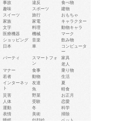
事故
違反
食べ物
趣味
スポーツ
建物
スイーツ
旅行
おもちゃ
家族
家電
キャラクター
文字
料理
動物キャラ
医療機器
機械
マーク
ショッピング
音楽
飲み物
日本
車
コンピュータ
ー
パーティ
スマートフォ
家具
ン
老人
マナー
食事
乗り物
若者
動物
生活
インターネッ
友達
夏
ト
魚
軽食
災害
野菜
お正月
人体
受験
恋愛
運動
冬
科学
表情
美術
掃除
睡眠
似顔絵
ペット
美容
戦争
世界