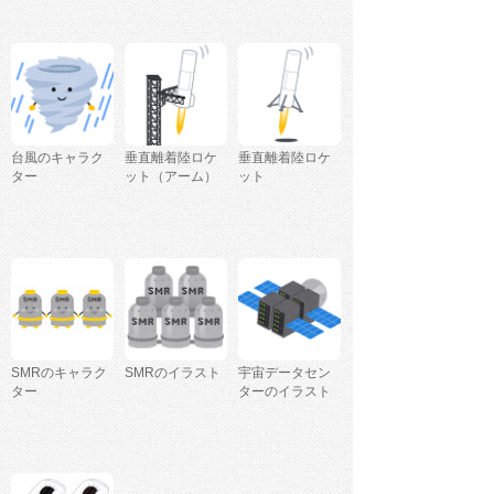
台風のキャラク
垂直離着陸ロケ
垂直離着陸ロケ
ター
ット（アーム）
ット
SMRのキャラク
SMRのイラスト
宇宙データセン
ター
ターのイラスト