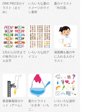
ONE PIECEのイ
いろいろな夏の
夏のイラスト
ラスト（まと
イメージのライ
「向日葵」
め）
ン素材
1月から12月まで
いろいろな顔ア
扇風機を服の中
の毎月のタイト
イコン
に入れる人のイ
ル文字
ラスト
垂直離着陸ロケ
夏のイラスト
いろいろな漫符
ット（アーム）
「かき氷・いち
のイラスト
ご」