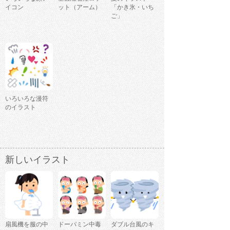
イコン
ット（アーム）
「かき氷・いち
ご」
いろいろな漫符
のイラスト
新しいイラスト
扇風機を服の中
ドーパミン中毒
ダブル台風のキ