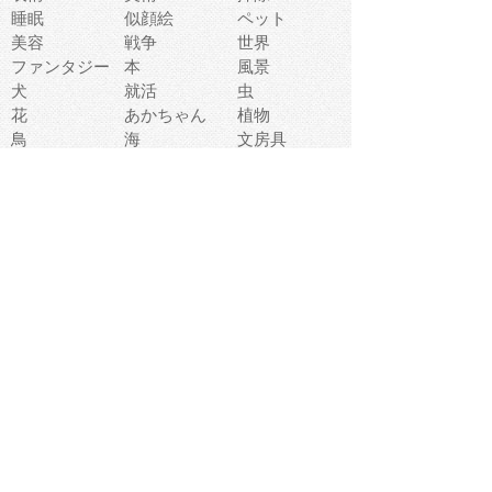
睡眠
似顔絵
ペット
美容
戦争
世界
ファンタジー
本
風景
犬
就活
虫
花
あかちゃん
植物
鳥
海
文房具
食材
お風呂
フルーツ
干支
お年賀状
マスク
調味料
猫
物語
介護
南国
ウェディング
ランドマーク
環境問題
髪
スポーツ用具
書類
クリスマス
夏休み
怪我
テンプレート
メディア
食器
お祭り
政治
中年
座布団
映画
メッセージ
電車
ゴミ
楽器
パン
宗教
幼稚園
エネルギー
引越し
農業
自転車
オリンピック
飾り
お寿司