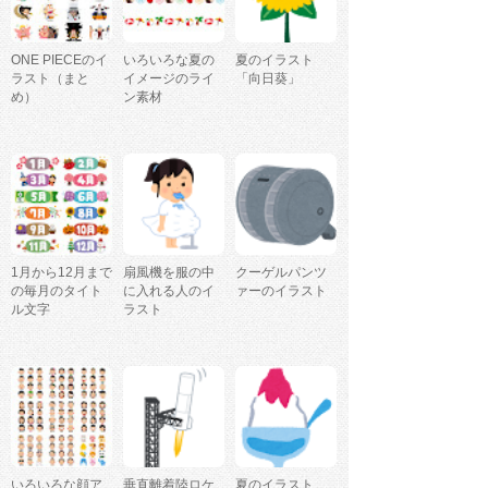
ONE PIECEのイ
いろいろな夏の
夏のイラスト
ラスト（まと
イメージのライ
「向日葵」
め）
ン素材
1月から12月まで
扇風機を服の中
クーゲルパンツ
の毎月のタイト
に入れる人のイ
ァーのイラスト
ル文字
ラスト
いろいろな顔ア
垂直離着陸ロケ
夏のイラスト