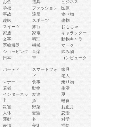
お金
道具
ビジネス
学校
ファッション
医療
事故
違反
食べ物
趣味
スポーツ
建物
スイーツ
旅行
おもちゃ
家族
家電
キャラクター
文字
料理
動物キャラ
医療機器
機械
マーク
ショッピング
音楽
飲み物
日本
車
コンピュータ
ー
パーティ
スマートフォ
家具
ン
老人
マナー
食事
乗り物
若者
動物
生活
インターネッ
友達
夏
ト
魚
軽食
災害
野菜
お正月
人体
受験
恋愛
運動
冬
科学
表情
美術
掃除