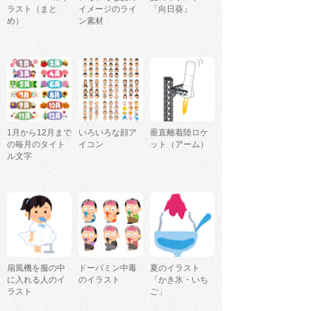
ラスト（まと
イメージのライ
「向日葵」
め）
ン素材
1月から12月まで
いろいろな顔ア
垂直離着陸ロケ
の毎月のタイト
イコン
ット（アーム）
ル文字
扇風機を服の中
ドーパミン中毒
夏のイラスト
に入れる人のイ
のイラスト
「かき氷・いち
ラスト
ご」