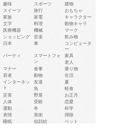
趣味
スポーツ
建物
スイーツ
旅行
おもちゃ
家族
家電
キャラクター
文字
料理
動物キャラ
医療機器
機械
マーク
ショッピング
音楽
飲み物
日本
車
コンピュータ
ー
パーティ
スマートフォ
家具
ン
老人
マナー
食事
乗り物
若者
動物
生活
インターネッ
友達
夏
ト
魚
軽食
災害
野菜
お正月
人体
受験
恋愛
運動
冬
科学
表情
美術
掃除
睡眠
似顔絵
ペット
美容
戦争
世界