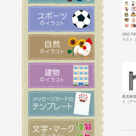
ONE P
ラスト
垂直離
ト（ア