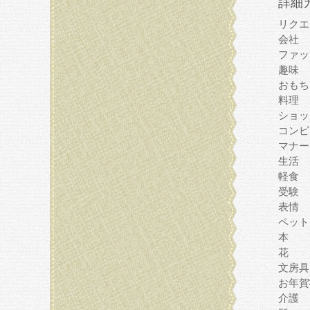
詳細
リクエ
会社
ファッ
趣味
おもち
料理
ショッ
コンピ
マナー
生活
軽食
受験
表情
ペット
本
花
文房具
お年賀
介護