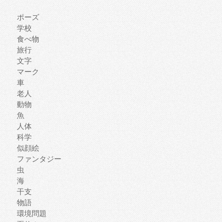
ポーズ
学校
食べ物
旅行
文字
マーク
車
老人
動物
魚
人体
科学
似顔絵
ファンタジー
虫
海
干支
物語
環境問題