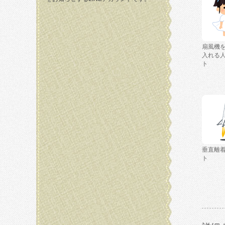
扇風機
入れる
ト
垂直離
ト