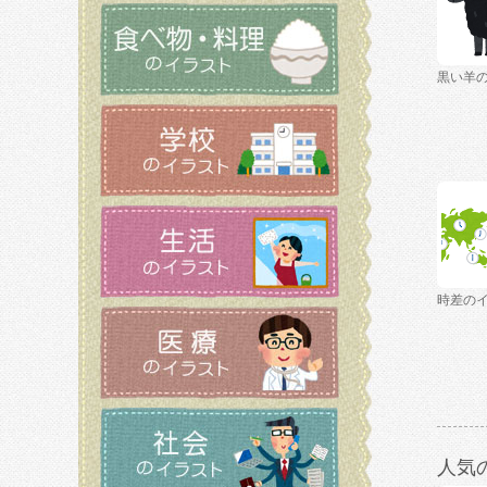
黒い羊
時差の
人気