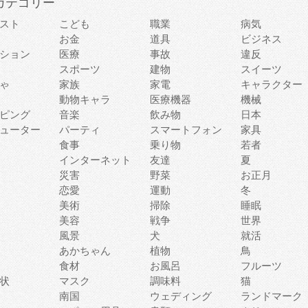
カテゴリー
スト
こども
職業
病気
お金
道具
ビジネス
ション
医療
事故
違反
スポーツ
建物
スイーツ
ゃ
家族
家電
キャラクター
動物キャラ
医療機器
機械
ピング
音楽
飲み物
日本
ューター
パーティ
スマートフォン
家具
食事
乗り物
若者
インターネット
友達
夏
災害
野菜
お正月
恋愛
運動
冬
美術
掃除
睡眠
美容
戦争
世界
風景
犬
就活
あかちゃん
植物
鳥
食材
お風呂
フルーツ
状
マスク
調味料
猫
南国
ウェディング
ランドマーク