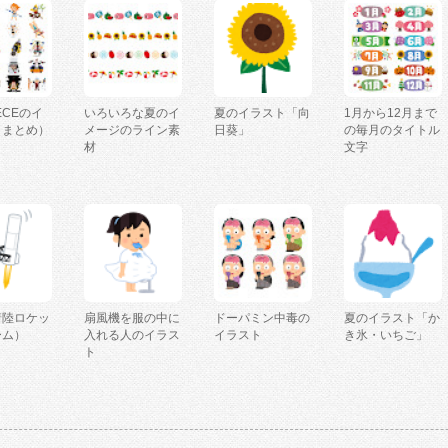
IECEのイ
いろいろな夏のイ
夏のイラスト「向
1月から12月まで
（まとめ）
メージのライン素
日葵」
の毎月のタイトル
材
文字
着陸ロケッ
扇風機を服の中に
ドーパミン中毒の
夏のイラスト「か
ーム）
入れる人のイラス
イラスト
き氷・いちご」
ト