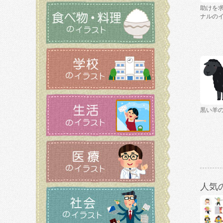
助けを
ナルの
黒い羊
人気