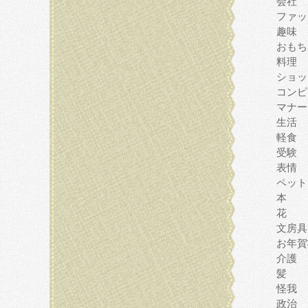
会社
ファッ
趣味
おもち
料理
ショッ
コンピ
マナー
生活
軽食
受験
表情
ペット
本
花
文房具
お年賀
介護
髪
怪我
政治