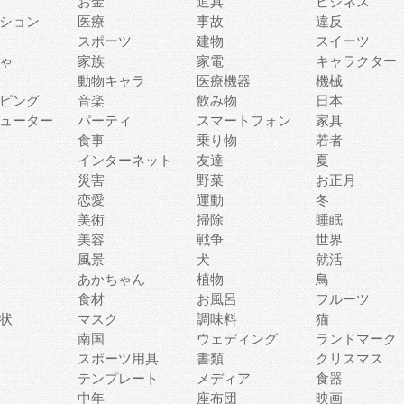
お金
道具
ビジネス
ション
医療
事故
違反
スポーツ
建物
スイーツ
ゃ
家族
家電
キャラクター
動物キャラ
医療機器
機械
ピング
音楽
飲み物
日本
ューター
パーティ
スマートフォン
家具
食事
乗り物
若者
インターネット
友達
夏
災害
野菜
お正月
恋愛
運動
冬
美術
掃除
睡眠
美容
戦争
世界
風景
犬
就活
あかちゃん
植物
鳥
食材
お風呂
フルーツ
状
マスク
調味料
猫
南国
ウェディング
ランドマーク
スポーツ用具
書類
クリスマス
テンプレート
メディア
食器
中年
座布団
映画