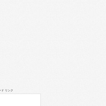
。
ド リンク