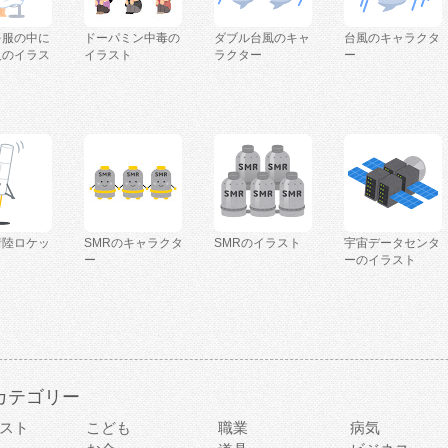
を服の中に
ドーパミン中毒の
ダブル台風のキャ
台風のキャラクタ
人のイラス
イラスト
ラクター
ー
着陸ロケッ
SMRのキャラクタ
SMRのイラスト
宇宙データセンタ
ー
ーのイラスト
カテゴリー
スト
こども
職業
病気