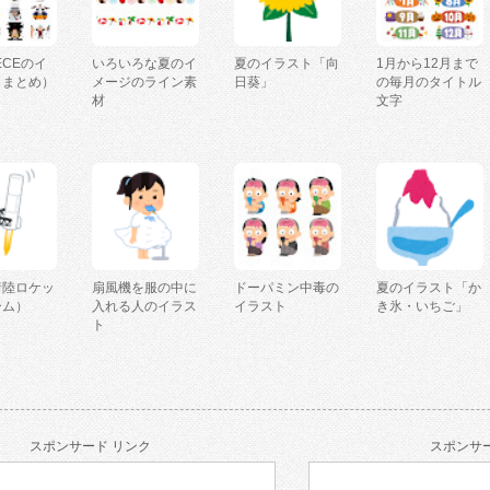
IECEのイ
いろいろな夏のイ
夏のイラスト「向
1月から12月まで
（まとめ）
メージのライン素
日葵」
の毎月のタイトル
材
文字
着陸ロケッ
扇風機を服の中に
ドーパミン中毒の
夏のイラスト「か
ーム）
入れる人のイラス
イラスト
き氷・いちご」
ト
スポンサード リンク
スポンサー