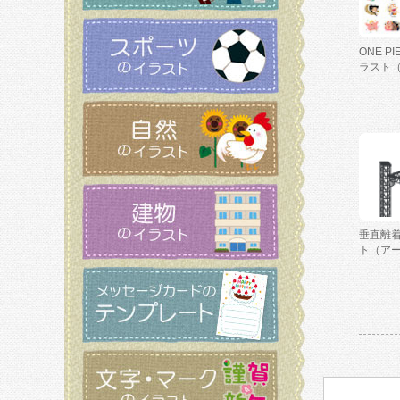
ONE P
ラスト
垂直離
ト（ア