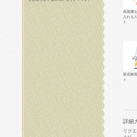
扇風機
入れる
ト
垂直離
ト
詳細
リクエ