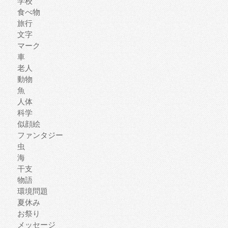
学校
食べ物
旅行
文字
マーク
車
老人
動物
魚
人体
科学
似顔絵
ファンタジー
虫
海
干支
物語
環境問題
夏休み
お祭り
メッセージ