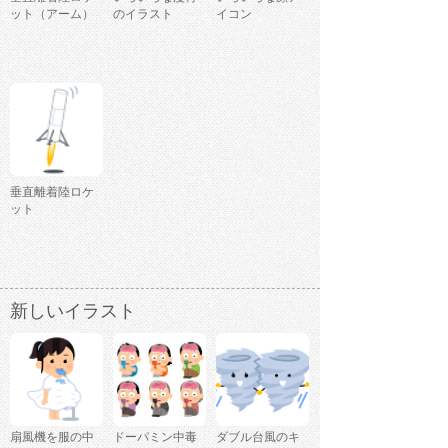
ット（アーム）
のイラスト
イコン
垂直離着陸ロケ
ット
新しいイラスト
扇風機を服の中
ドーパミン中毒
ダブル台風のキ