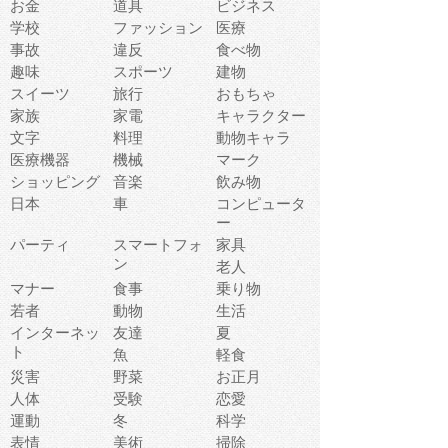
お金
道具
ビジネス
学校
ファッション
医療
事故
違反
食べ物
趣味
スポーツ
建物
スイーツ
旅行
おもちゃ
家族
家電
キャラクター
文字
料理
動物キャラ
医療機器
機械
マーク
ショッピング
音楽
飲み物
日本
車
コンピュータ
ー
パーティ
スマートフォ
家具
ン
老人
マナー
食事
乗り物
若者
動物
生活
インターネッ
友達
夏
ト
魚
軽食
災害
野菜
お正月
人体
受験
恋愛
運動
冬
科学
表情
美術
掃除