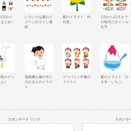
IECEのイ
いろいろな夏のイ
夏のイラスト「向
1月から12月まで
（まとめ）
メージのライン素
日葵」
の毎月のタイトル
材
文字
着陸ロケッ
扇風機を服の中に
ドーパミン中毒の
夏のイラスト「か
ーム）
入れる人のイラス
イラスト
き氷・いちご」
ト
スポンサード リンク
スポンサー