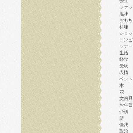
会社
ファッ
趣味
おもち
料理
ショッ
コンピ
マナー
生活
軽食
受験
表情
ペット
本
花
文房具
お年賀
介護
髪
怪我
政治