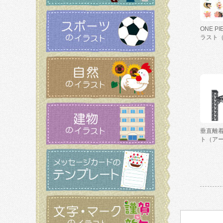
ONE P
ラスト
垂直離
ト（ア