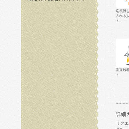
扇風機
入れる
ト
垂直離
ト
詳細
リクエ