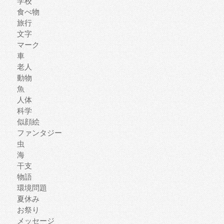
学校
食べ物
旅行
文字
マーク
車
老人
動物
魚
人体
科学
似顔絵
ファンタジー
虫
海
干支
物語
環境問題
夏休み
お祭り
メッセージ