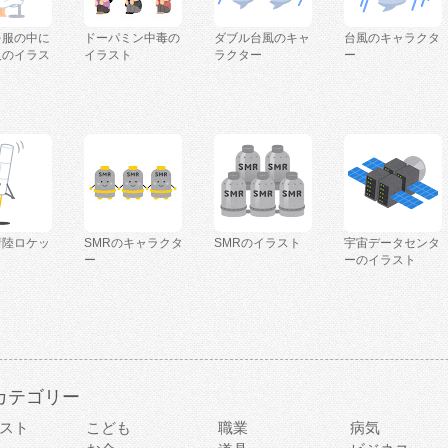
を服の中に
ドーパミン中毒の
ダブル台風のキャ
台風のキャラクタ
人のイラス
イラスト
ラクター
ー
着陸ロケッ
SMRのキャラクタ
SMRのイラスト
宇宙データセンタ
ー
ーのイラスト
カテゴリー
スト
こども
職業
病気