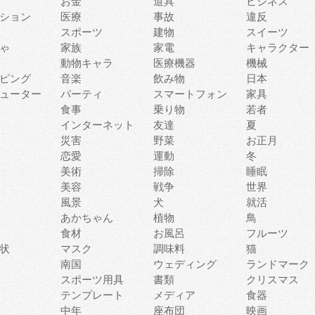
お金
道具
ビジネス
ション
医療
事故
違反
スポーツ
建物
スイーツ
ゃ
家族
家電
キャラクター
動物キャラ
医療機器
機械
ピング
音楽
飲み物
日本
ューター
パーティ
スマートフォン
家具
食事
乗り物
若者
インターネット
友達
夏
災害
野菜
お正月
恋愛
運動
冬
美術
掃除
睡眠
美容
戦争
世界
風景
犬
就活
あかちゃん
植物
鳥
食材
お風呂
フルーツ
状
マスク
調味料
猫
南国
ウェディング
ランドマーク
スポーツ用具
書類
クリスマス
テンプレート
メディア
食器
中年
座布団
映画