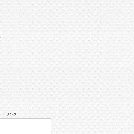
。
ド リンク