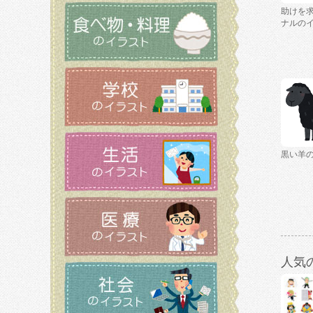
助けを
ナルの
黒い羊
人気