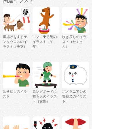
関連イラスト
凧揚げをするケ
コマに乗る馬の
吹き戻しのイラ
ンタウロスのイ
イラスト（午
スト（たくさ
ラスト（干支）
年）
ん）
吹き戻しのイラ
ロングボードに
ポメラニアンの
スト
乗る人のイラス
警察犬のイラス
ト（女性）
ト