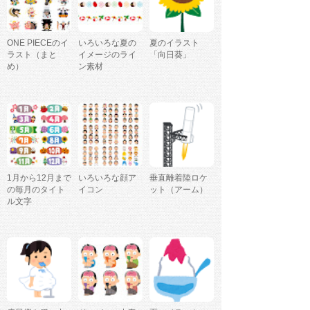
ONE PIECEのイ
いろいろな夏の
夏のイラスト
ラスト（まと
イメージのライ
「向日葵」
め）
ン素材
1月から12月まで
いろいろな顔ア
垂直離着陸ロケ
の毎月のタイト
イコン
ット（アーム）
ル文字