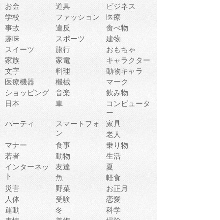
お金
道具
ビジネス
学校
ファッション
医療
事故
違反
食べ物
趣味
スポーツ
建物
スイーツ
旅行
おもちゃ
家族
家電
キャラクター
文字
料理
動物キャラ
医療機器
機械
マーク
ショッピング
音楽
飲み物
日本
車
コンピュータ
ー
パーティ
スマートフォ
家具
ン
老人
マナー
食事
乗り物
若者
動物
生活
インターネッ
友達
夏
ト
魚
軽食
災害
野菜
お正月
人体
受験
恋愛
運動
冬
科学