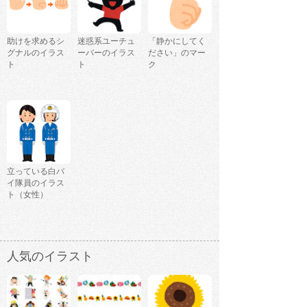
助けを求めるシ
迷惑系ユーチュ
「静かにしてく
グナルのイラス
ーバーのイラス
ださい」のマー
ト
ト
ク
立っている白バ
イ隊員のイラス
ト（女性）
人気のイラスト