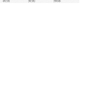
表情
美術
掃除
睡眠
似顔絵
ペット
美容
戦争
世界
ファンタジー
本
風景
犬
就活
虫
花
あかちゃん
植物
鳥
海
文房具
食材
お風呂
フルーツ
干支
お年賀状
マスク
調味料
猫
物語
介護
南国
ウェディング
ランドマーク
環境問題
髪
スポーツ用具
書類
クリスマス
夏休み
怪我
テンプレート
メディア
食器
お祭り
政治
中年
座布団
映画
メッセージ
電車
ゴミ
楽器
パン
宗教
幼稚園
エネルギー
引越し
農業
自転車
オリンピック
飾り
お寿司