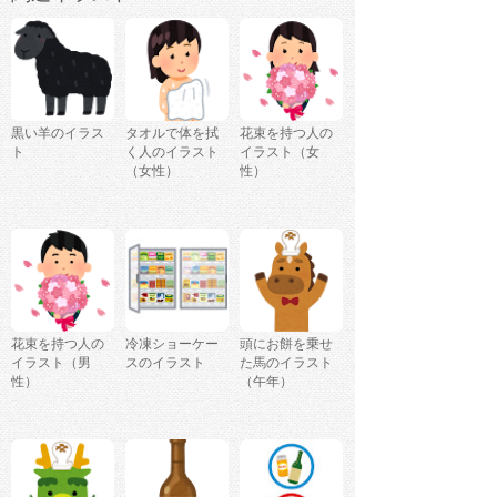
黒い羊のイラス
タオルで体を拭
花束を持つ人の
ト
く人のイラスト
イラスト（女
（女性）
性）
花束を持つ人の
冷凍ショーケー
頭にお餅を乗せ
イラスト（男
スのイラスト
た馬のイラスト
性）
（午年）