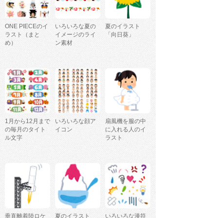
ONE PIECEのイ
いろいろな夏の
夏のイラスト
ラスト（まと
イメージのライ
「向日葵」
め）
ン素材
1月から12月まで
いろいろな顔ア
扇風機を服の中
の毎月のタイト
イコン
に入れる人のイ
ル文字
ラスト
垂直離着陸ロケ
夏のイラスト
いろいろな漫符