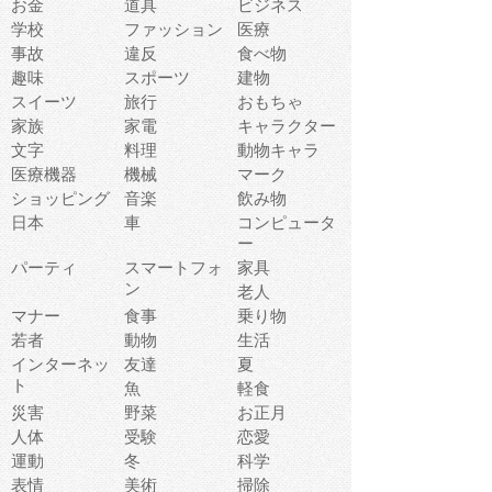
お金
道具
ビジネス
学校
ファッション
医療
事故
違反
食べ物
趣味
スポーツ
建物
スイーツ
旅行
おもちゃ
家族
家電
キャラクター
文字
料理
動物キャラ
医療機器
機械
マーク
ショッピング
音楽
飲み物
日本
車
コンピュータ
ー
パーティ
スマートフォ
家具
ン
老人
マナー
食事
乗り物
若者
動物
生活
インターネッ
友達
夏
ト
魚
軽食
災害
野菜
お正月
人体
受験
恋愛
運動
冬
科学
表情
美術
掃除