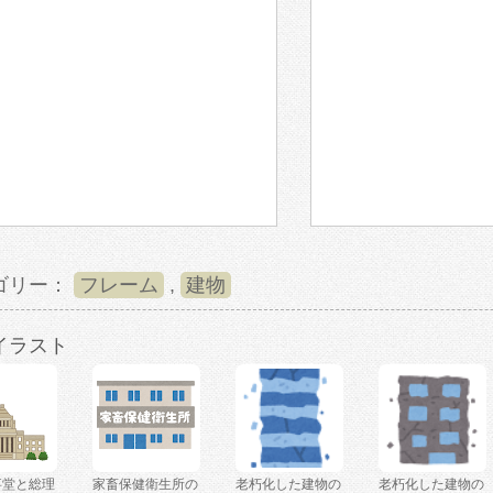
ゴリー：
フレーム
,
建物
イラスト
事堂と総理
家畜保健衛生所の
老朽化した建物の
老朽化した建物の