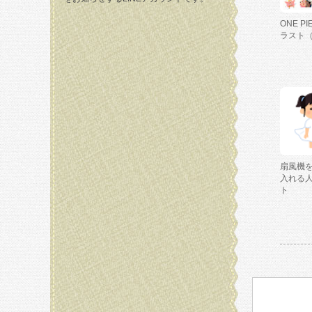
ONE P
ラスト
扇風機
入れる
ト