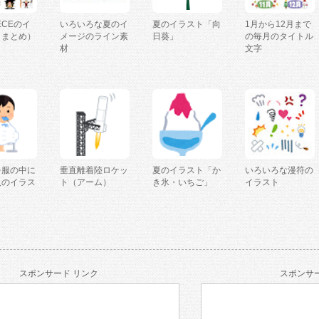
IECEのイ
いろいろな夏のイ
夏のイラスト「向
1月から12月まで
（まとめ）
メージのライン素
日葵」
の毎月のタイトル
材
文字
を服の中に
垂直離着陸ロケッ
夏のイラスト「か
いろいろな漫符の
人のイラス
ト（アーム）
き氷・いちご」
イラスト
スポンサード リンク
スポンサー