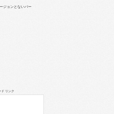
ージョンとないバー
。
ド リンク