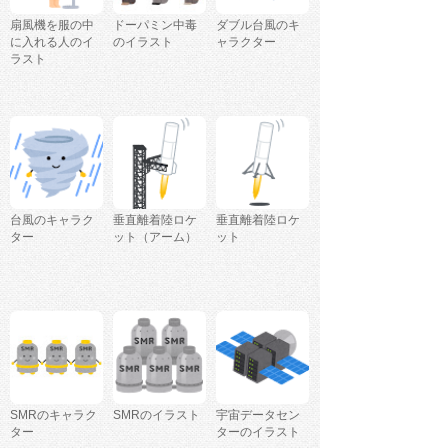
扇風機を服の中
ドーパミン中毒
ダブル台風のキ
に入れる人のイ
のイラスト
ャラクター
ラスト
台風のキャラク
垂直離着陸ロケ
垂直離着陸ロケ
ター
ット（アーム）
ット
SMRのキャラク
SMRのイラスト
宇宙データセン
ター
ターのイラスト