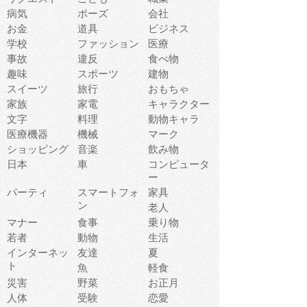
病気
ポーズ
会社
お金
道具
ビジネス
学校
ファッション
医療
事故
違反
食べ物
趣味
スポーツ
建物
スイーツ
旅行
おもちゃ
家族
家電
キャラクター
文字
料理
動物キャラ
医療機器
機械
マーク
ショッピング
音楽
飲み物
日本
車
コンピュータ
ー
パーティ
スマートフォ
家具
ン
老人
マナー
食事
乗り物
若者
動物
生活
インターネッ
友達
夏
ト
魚
軽食
災害
野菜
お正月
人体
受験
恋愛