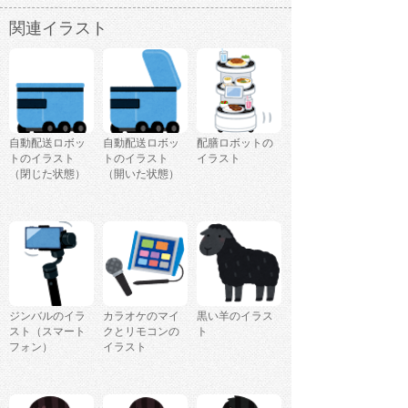
関連イラスト
自動配送ロボッ
自動配送ロボッ
配膳ロボットの
トのイラスト
トのイラスト
イラスト
（閉じた状態）
（開いた状態）
ジンバルのイラ
カラオケのマイ
黒い羊のイラス
スト（スマート
クとリモコンの
ト
フォン）
イラスト