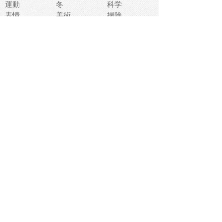
運動
冬
科学
表情
美術
掃除
睡眠
似顔絵
ペット
美容
戦争
世界
ファンタジー
本
風景
犬
就活
虫
花
あかちゃん
植物
鳥
海
文房具
食材
お風呂
フルーツ
干支
お年賀状
マスク
調味料
猫
物語
介護
南国
ウェディング
ランドマーク
環境問題
髪
スポーツ用具
書類
クリスマス
夏休み
怪我
テンプレート
メディア
食器
お祭り
政治
中年
座布団
映画
メッセージ
電車
ゴミ
楽器
パン
宗教
幼稚園
エネルギー