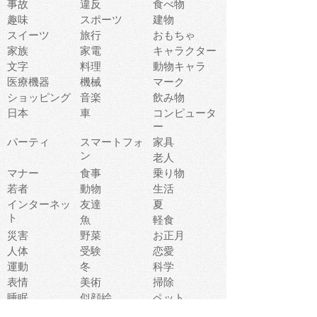
事故
違反
食べ物
趣味
スポーツ
建物
スイーツ
旅行
おもちゃ
家族
家電
キャラクター
文字
料理
動物キャラ
医療機器
機械
マーク
ショッピング
音楽
飲み物
日本
車
コンピュータ
ー
パーティ
スマートフォ
家具
ン
老人
マナー
食事
乗り物
若者
動物
生活
インターネッ
友達
夏
ト
魚
軽食
災害
野菜
お正月
人体
受験
恋愛
運動
冬
科学
表情
美術
掃除
睡眠
似顔絵
ペット
美容
戦争
世界