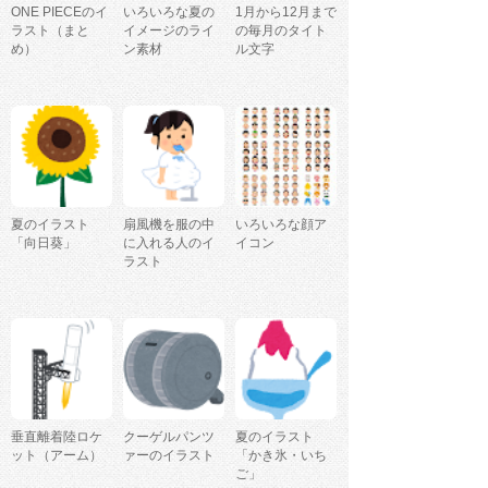
ONE PIECEのイ
いろいろな夏の
1月から12月まで
ラスト（まと
イメージのライ
の毎月のタイト
め）
ン素材
ル文字
夏のイラスト
扇風機を服の中
いろいろな顔ア
「向日葵」
に入れる人のイ
イコン
ラスト
垂直離着陸ロケ
クーゲルパンツ
夏のイラスト
ット（アーム）
ァーのイラスト
「かき氷・いち
ご」