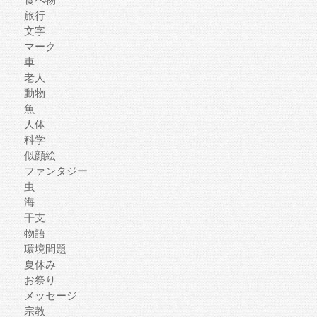
旅行
文字
マーク
車
老人
動物
魚
人体
科学
似顔絵
ファンタジー
虫
海
干支
物語
環境問題
夏休み
お祭り
メッセージ
宗教