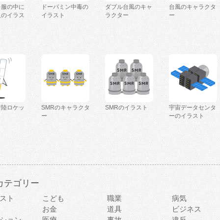
を服の中に
ドーパミン中毒の
ダブル台風のキャ
台風のキャラクタ
人のイラス
イラスト
ラクター
ー
着陸ロケッ
SMRのキャラクタ
SMRのイラスト
宇宙データセンタ
ー
ーのイラスト
カテゴリー
スト
こども
職業
病気
お金
道具
ビジネス
ション
医療
事故
違反