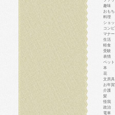
趣味
おもち
料理
ショッ
コンピ
マナー
生活
軽食
受験
表情
ペット
本
花
文房具
お年賀
介護
髪
怪我
政治
電車