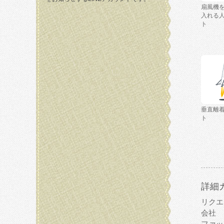
扇風機
入れる
ト
垂直離
ト
詳細
リクエ
会社
ファッ