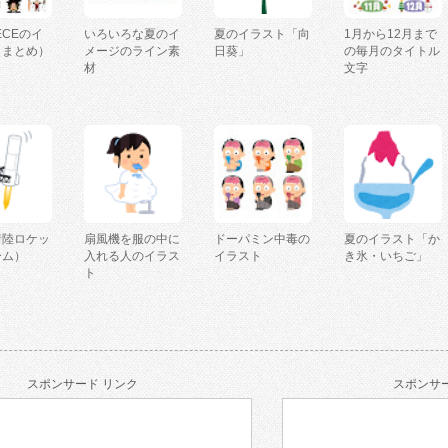
IECEのイ
いろいろな夏のイ
夏のイラスト「向
1月から12月まで
（まとめ）
メージのライン素
日葵」
の毎月のタイトル
材
文字
着陸ロケッ
扇風機を服の中に
ドーパミン中毒の
夏のイラスト「か
ーム）
入れる人のイラス
イラスト
き氷・いちご」
ト
スポンサード リンク
スポンサー