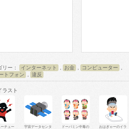
ゴリー：
インターネット
,
お金
,
コンピューター
,
ートフォン
,
違反
イラスト
ユーチュー
宇宙データセンタ
ドーパミン中毒の
おはぎゃーのイラ