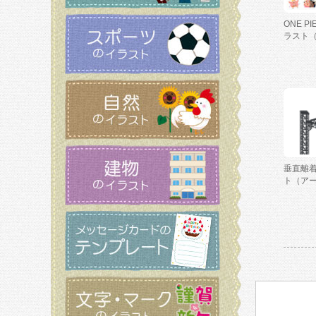
ONE P
ラスト
垂直離
ト（ア