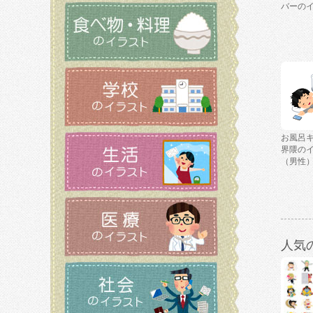
バーの
お風呂
界隈の
（男性
人気