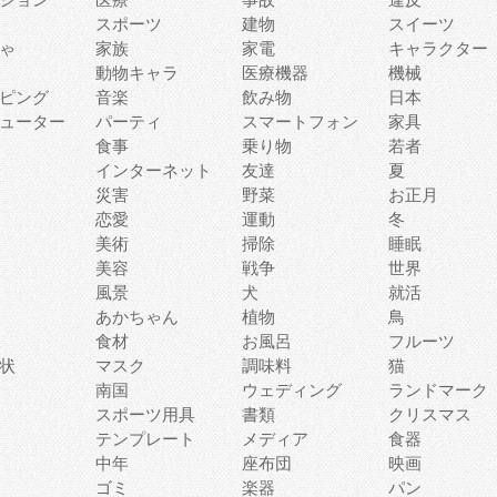
スポーツ
建物
スイーツ
ゃ
家族
家電
キャラクター
動物キャラ
医療機器
機械
ピング
音楽
飲み物
日本
ューター
パーティ
スマートフォン
家具
食事
乗り物
若者
インターネット
友達
夏
災害
野菜
お正月
恋愛
運動
冬
美術
掃除
睡眠
美容
戦争
世界
風景
犬
就活
あかちゃん
植物
鳥
食材
お風呂
フルーツ
状
マスク
調味料
猫
南国
ウェディング
ランドマーク
スポーツ用具
書類
クリスマス
テンプレート
メディア
食器
中年
座布団
映画
ゴミ
楽器
パン