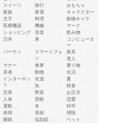
スイーツ
旅行
おもちゃ
家族
家電
キャラクター
文字
料理
動物キャラ
医療機器
機械
マーク
ショッピング
音楽
飲み物
日本
車
コンピュータ
ー
パーティ
スマートフォ
家具
ン
老人
マナー
食事
乗り物
若者
動物
生活
インターネッ
友達
夏
ト
魚
軽食
災害
野菜
お正月
人体
受験
恋愛
運動
冬
科学
表情
美術
掃除
睡眠
似顔絵
ペット
美容
戦争
世界
ファンタジー
本
風景