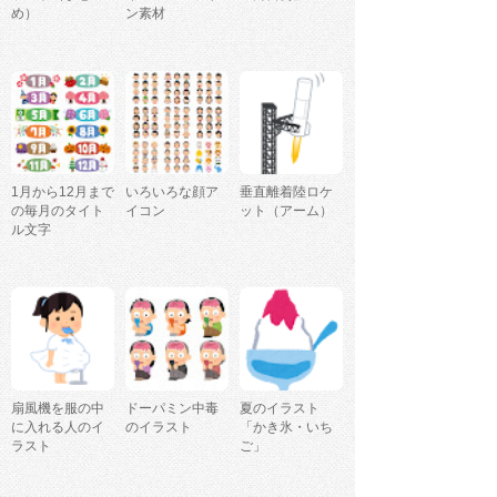
め）
ン素材
1月から12月まで
いろいろな顔ア
垂直離着陸ロケ
の毎月のタイト
イコン
ット（アーム）
ル文字
扇風機を服の中
ドーパミン中毒
夏のイラスト
に入れる人のイ
のイラスト
「かき氷・いち
ラスト
ご」