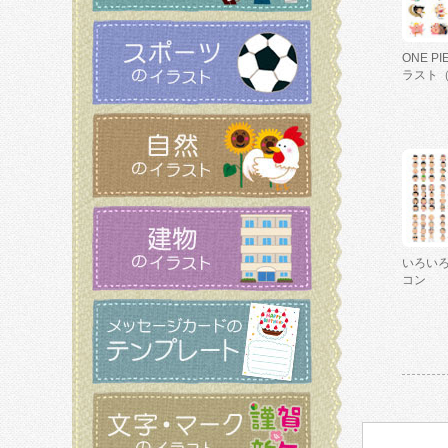
ONE P
ラスト
いろい
コン