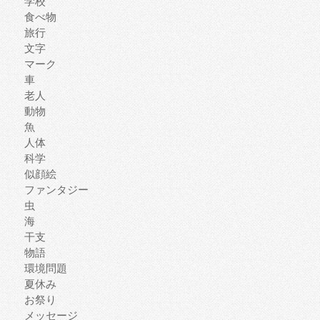
学校
食べ物
旅行
文字
マーク
車
老人
動物
魚
人体
科学
似顔絵
ファンタジー
虫
海
干支
物語
環境問題
夏休み
お祭り
メッセージ