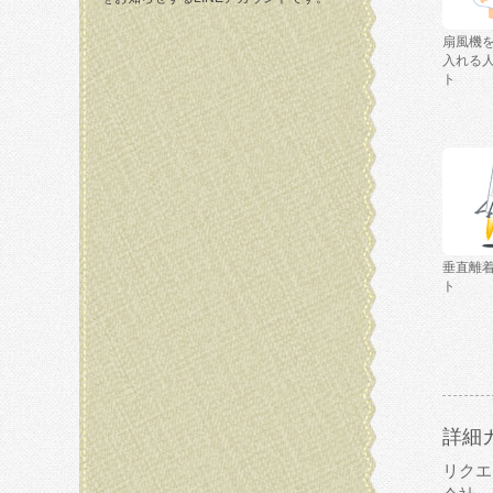
扇風機
入れる
ト
垂直離
ト
詳細
リクエ