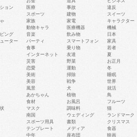
お金
道具
ビジネス
ション
医療
事故
違反
スポーツ
建物
スイーツ
ゃ
家族
家電
キャラクター
動物キャラ
医療機器
機械
ピング
音楽
飲み物
日本
ューター
パーティ
スマートフォン
家具
食事
乗り物
若者
インターネット
友達
夏
災害
野菜
お正月
恋愛
運動
冬
美術
掃除
睡眠
美容
戦争
世界
風景
犬
就活
あかちゃん
植物
鳥
食材
お風呂
フルーツ
状
マスク
調味料
猫
南国
ウェディング
ランドマーク
スポーツ用具
書類
クリスマス
テンプレート
メディア
食器
中年
座布団
映画