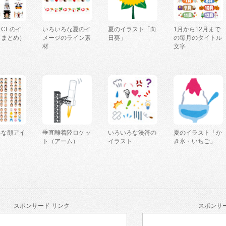
IECEのイ
いろいろな夏のイ
夏のイラスト「向
1月から12月まで
（まとめ）
メージのライン素
日葵」
の毎月のタイトル
材
文字
ろな顔アイ
垂直離着陸ロケッ
いろいろな漫符の
夏のイラスト「か
ト（アーム）
イラスト
き氷・いちご」
スポンサード リンク
スポンサー