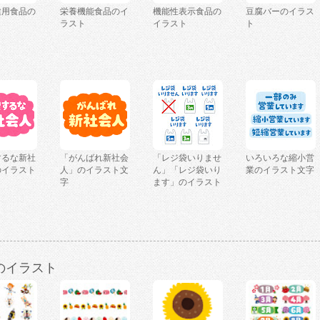
健用食品の
栄養機能食品のイ
機能性表示食品の
豆腐バーのイラス
ト
ラスト
イラスト
ト
するな新社
「がんばれ新社会
「レジ袋いりませ
いろいろな縮小営
のイラスト
人」のイラスト文
ん」「レジ袋いり
業のイラスト文字
字
ます」のイラスト
のイラスト