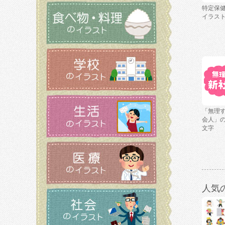
特定保
イラス
「無理
会人」
文字
人気