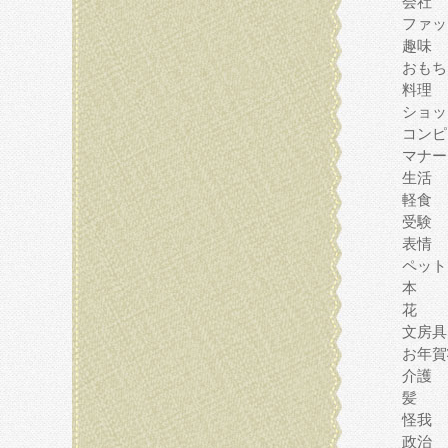
会社
ファッ
趣味
おもち
料理
ショッ
コンピ
マナー
生活
軽食
受験
表情
ペット
本
花
文房具
お年賀
介護
髪
怪我
政治