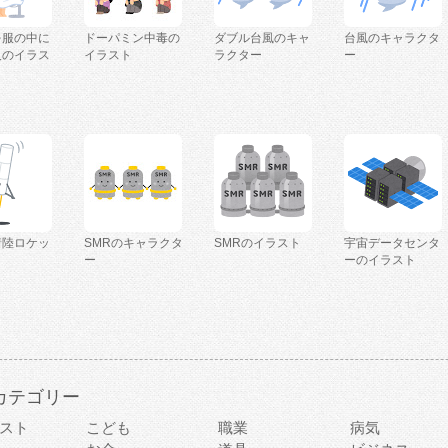
を服の中に
ドーパミン中毒の
ダブル台風のキャ
台風のキャラクタ
人のイラス
イラスト
ラクター
ー
着陸ロケッ
SMRのキャラクタ
SMRのイラスト
宇宙データセンタ
ー
ーのイラスト
カテゴリー
スト
こども
職業
病気