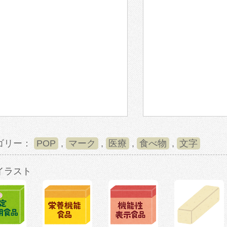
ゴリー：
POP
,
マーク
,
医療
,
食べ物
,
文字
イラスト