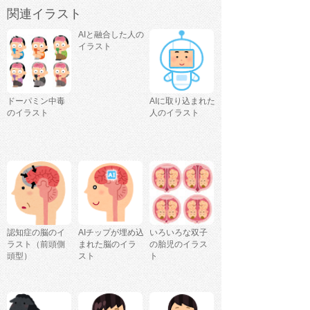
関連イラスト
AIと融合した人の
イラスト
ドーパミン中毒
AIに取り込まれた
のイラスト
人のイラスト
認知症の脳のイ
AIチップが埋め込
いろいろな双子
ラスト（前頭側
まれた脳のイラ
の胎児のイラス
頭型）
スト
ト