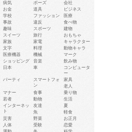
病気
ポーズ
会社
お金
道具
ビジネス
学校
ファッション
医療
事故
違反
食べ物
趣味
スポーツ
建物
スイーツ
旅行
おもちゃ
家族
家電
キャラクター
文字
料理
動物キャラ
医療機器
機械
マーク
ショッピング
音楽
飲み物
日本
車
コンピュータ
ー
パーティ
スマートフォ
家具
ン
老人
マナー
食事
乗り物
若者
動物
生活
インターネッ
友達
夏
ト
魚
軽食
災害
野菜
お正月
人体
受験
恋愛
運動
冬
科学