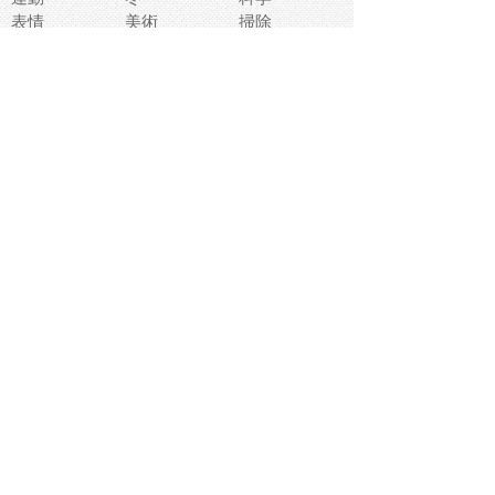
表情
美術
掃除
睡眠
似顔絵
ペット
美容
戦争
世界
ファンタジー
本
風景
犬
就活
虫
花
あかちゃん
植物
鳥
海
文房具
食材
お風呂
フルーツ
干支
お年賀状
マスク
調味料
猫
物語
介護
南国
ウェディング
ランドマーク
環境問題
髪
スポーツ用具
書類
クリスマス
夏休み
怪我
テンプレート
メディア
食器
お祭り
政治
中年
座布団
映画
メッセージ
電車
ゴミ
楽器
パン
宗教
幼稚園
エネルギー
引越し
農業
自転車