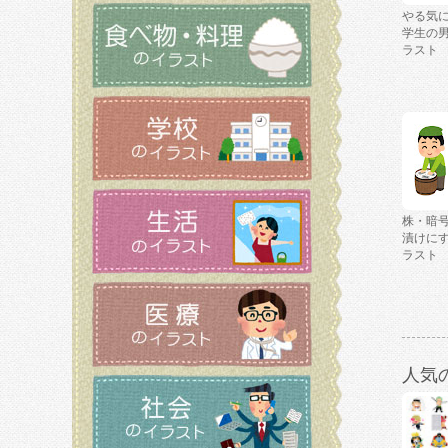
やる気
学生の
ラスト
株・暗
漬けに
ラスト
人気