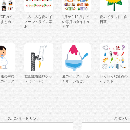
IECEのイ
いろいろな夏のイ
1月から12月まで
夏のイラスト「向
（まとめ）
メージのライン素
の毎月のタイトル
日葵」
材
文字
を服の中に
垂直離着陸ロケッ
夏のイラスト「か
いろいろな漫符の
人のイラス
ト（アーム）
き氷・いちご」
イラスト
スポンサード リンク
スポンサー