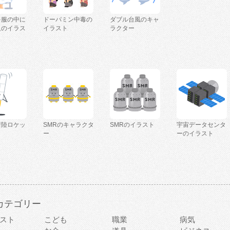
を服の中に
ドーパミン中毒の
ダブル台風のキャ
人のイラス
イラスト
ラクター
着陸ロケッ
SMRのキャラクタ
SMRのイラスト
宇宙データセンタ
ー
ーのイラスト
カテゴリー
スト
こども
職業
病気