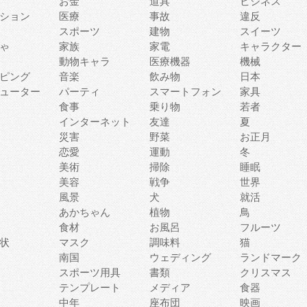
お金
道具
ビジネス
ション
医療
事故
違反
スポーツ
建物
スイーツ
ゃ
家族
家電
キャラクター
動物キャラ
医療機器
機械
ピング
音楽
飲み物
日本
ューター
パーティ
スマートフォン
家具
食事
乗り物
若者
インターネット
友達
夏
災害
野菜
お正月
恋愛
運動
冬
美術
掃除
睡眠
美容
戦争
世界
風景
犬
就活
あかちゃん
植物
鳥
食材
お風呂
フルーツ
状
マスク
調味料
猫
南国
ウェディング
ランドマーク
スポーツ用具
書類
クリスマス
テンプレート
メディア
食器
中年
座布団
映画