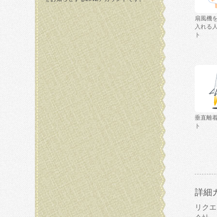
扇風機
入れる
ト
垂直離
ト
詳細
リクエ