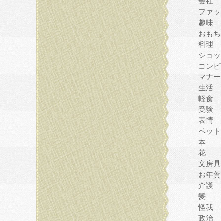
会社
ファッ
趣味
おもち
料理
ショッ
コンピ
マナー
生活
軽食
受験
表情
ペット
本
花
文房具
お年賀
介護
髪
怪我
政治