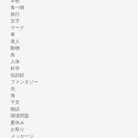
学校
食べ物
旅行
文字
マーク
車
老人
動物
魚
人体
科学
似顔絵
ファンタジー
虫
海
干支
物語
環境問題
夏休み
お祭り
メッセージ