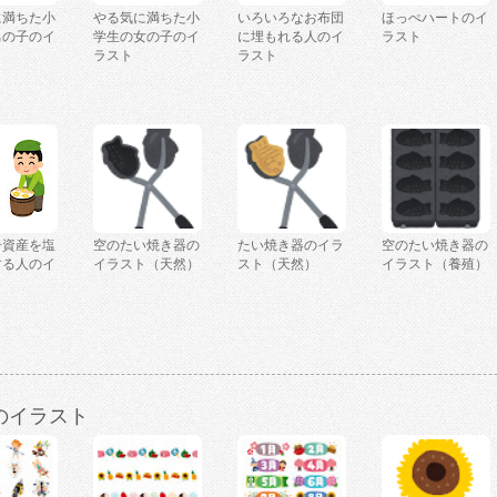
に満ちた小
やる気に満ちた小
いろいろなお布団
ほっぺハートのイ
男の子のイ
学生の女の子のイ
に埋もれる人のイ
ラスト
ラスト
ラスト
号資産を塩
空のたい焼き器の
たい焼き器のイラ
空のたい焼き器の
する人のイ
イラスト（天然）
スト（天然）
イラスト（養殖）
のイラスト