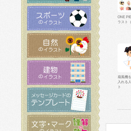
ONE P
ラスト
扇風機
入れる
ト