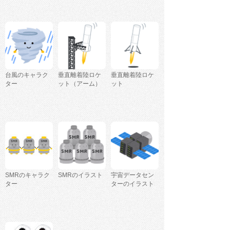
台風のキャラク
垂直離着陸ロケ
垂直離着陸ロケ
ター
ット（アーム）
ット
SMRのキャラク
SMRのイラスト
宇宙データセン
ター
ターのイラスト