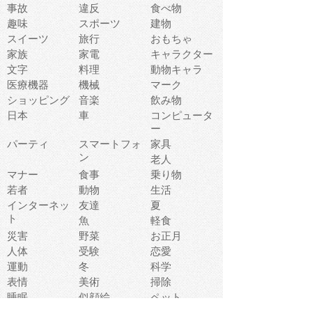
事故
違反
食べ物
趣味
スポーツ
建物
スイーツ
旅行
おもちゃ
家族
家電
キャラクター
文字
料理
動物キャラ
医療機器
機械
マーク
ショッピング
音楽
飲み物
日本
車
コンピュータ
ー
パーティ
スマートフォ
家具
ン
老人
マナー
食事
乗り物
若者
動物
生活
インターネッ
友達
夏
ト
魚
軽食
災害
野菜
お正月
人体
受験
恋愛
運動
冬
科学
表情
美術
掃除
睡眠
似顔絵
ペット