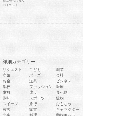
団に埋もれる人
のイラスト
詳細カテゴリー
リクエスト
こども
職業
病気
ポーズ
会社
お金
道具
ビジネス
学校
ファッション
医療
事故
違反
食べ物
趣味
スポーツ
建物
スイーツ
旅行
おもちゃ
家族
家電
キャラクター
文字
料理
動物キャラ