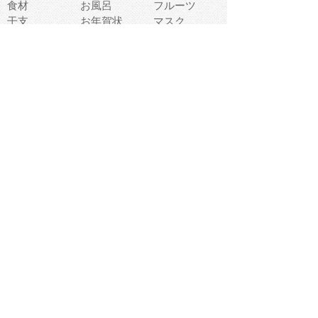
食材
お風呂
フルーツ
干支
お年賀状
マスク
調味料
猫
物語
介護
南国
ウェディング
ランドマーク
環境問題
髪
スポーツ用具
書類
クリスマス
夏休み
怪我
テンプレート
メディア
食器
お祭り
政治
中年
座布団
映画
メッセージ
電車
ゴミ
楽器
パン
宗教
幼稚園
エネルギー
引越し
農業
自転車
オリンピック
飾り
お寿司
POP
食べ物キャラ
ダンス
体育
梅雨
棒人間
周辺機器
メタボリック
お葬式
思い出
歯
集合
運動会
春
室内
流通
カフェ
お誕生日
宇宙
英語
バレンタイン