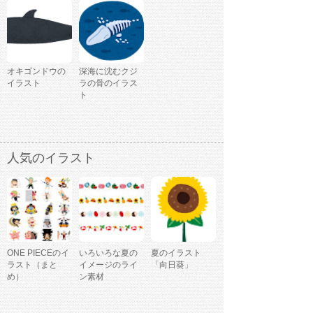
オキゴンドウの
深海に沈むクジ
イラスト
ラの骨のイラス
ト
人気のイラスト
ONE PIECEのイ
いろいろな夏の
夏のイラスト
ラスト（まと
イメージのライ
「向日葵」
め）
ン素材