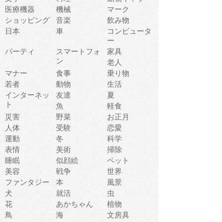
医療機器
機械
マーク
ショッピング
音楽
飲み物
日本
車
コンピュータ
ー
パーティ
スマートフォ
家具
ン
老人
マナー
食事
乗り物
若者
動物
生活
インターネッ
友達
夏
ト
魚
軽食
災害
野菜
お正月
人体
受験
恋愛
運動
冬
科学
表情
美術
掃除
睡眠
似顔絵
ペット
美容
戦争
世界
ファンタジー
本
風景
犬
就活
虫
花
あかちゃん
植物
鳥
海
文房具