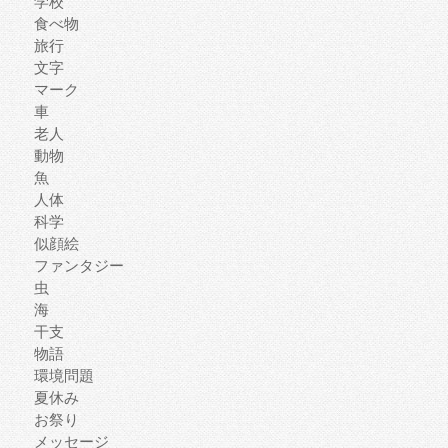
学校
食べ物
旅行
文字
マーク
車
老人
動物
魚
人体
科学
似顔絵
ファンタジー
虫
海
干支
物語
環境問題
夏休み
お祭り
メッセージ