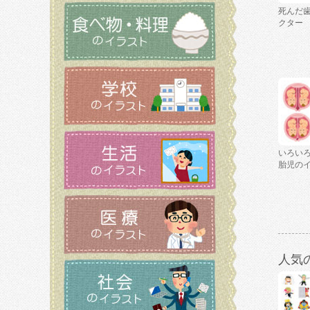
死んだ
クター
いろい
胎児の
人気