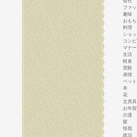
会社
ファッ
趣味
おもち
料理
ショッ
コンピ
マナー
生活
軽食
受験
表情
ペット
本
花
文房具
お年賀
介護
髪
怪我
政治