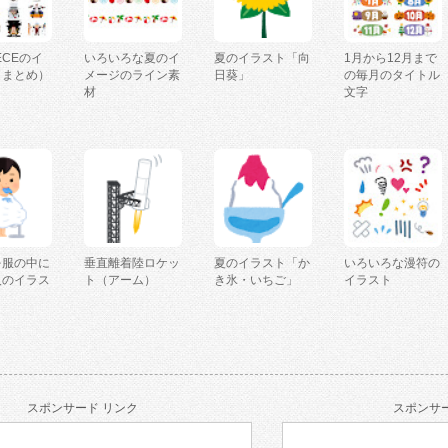
IECEのイ
いろいろな夏のイ
夏のイラスト「向
1月から12月まで
（まとめ）
メージのライン素
日葵」
の毎月のタイトル
材
文字
を服の中に
垂直離着陸ロケッ
夏のイラスト「か
いろいろな漫符の
人のイラス
ト（アーム）
き氷・いちご」
イラスト
スポンサード リンク
スポンサー