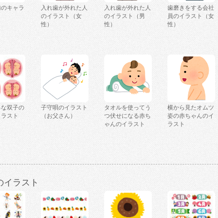
歯のキャラ
入れ歯が外れた人
入れ歯が外れた人
歯磨きをする会社
のイラスト（女
のイラスト（男
員のイラスト（女
性）
性）
性）
ろな双子の
子守唄のイラスト
タオルを使ってう
横から見たオムツ
イラスト
（お父さん）
つ伏せになる赤ち
姿の赤ちゃんのイ
ゃんのイラスト
ラスト
のイラスト