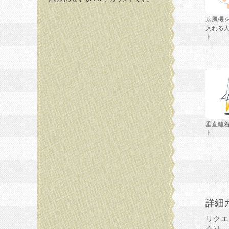
扇風機
入れる
ト
垂直離
ト
詳細
リクエ