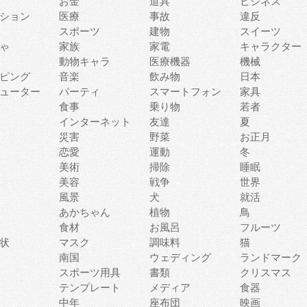
お金
道具
ビジネス
ション
医療
事故
違反
スポーツ
建物
スイーツ
ゃ
家族
家電
キャラクター
動物キャラ
医療機器
機械
ピング
音楽
飲み物
日本
ューター
パーティ
スマートフォン
家具
食事
乗り物
若者
インターネット
友達
夏
災害
野菜
お正月
恋愛
運動
冬
美術
掃除
睡眠
美容
戦争
世界
風景
犬
就活
あかちゃん
植物
鳥
食材
お風呂
フルーツ
状
マスク
調味料
猫
南国
ウェディング
ランドマーク
スポーツ用具
書類
クリスマス
テンプレート
メディア
食器
中年
座布団
映画