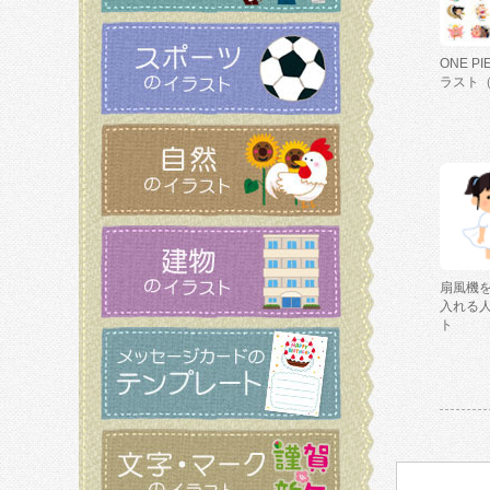
ONE P
ラスト
扇風機
入れる
ト