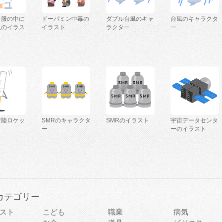
を服の中に
ドーパミン中毒の
ダブル台風のキャ
台風のキャラクタ
人のイラス
イラスト
ラクター
ー
着陸ロケッ
SMRのキャラクタ
SMRのイラスト
宇宙データセンタ
ー
ーのイラスト
カテゴリー
スト
こども
職業
病気