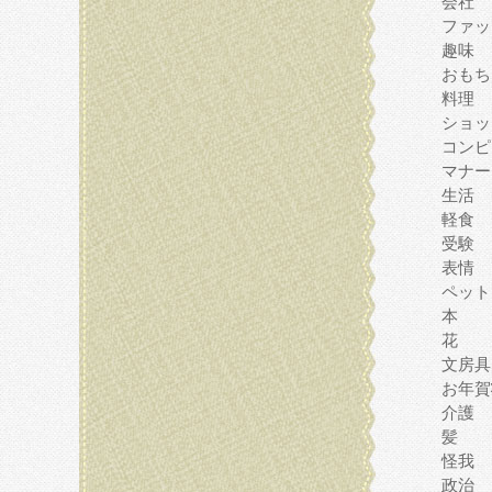
会社
ファッ
趣味
おもち
料理
ショッ
コンピ
マナー
生活
軽食
受験
表情
ペット
本
花
文房具
お年賀
介護
髪
怪我
政治