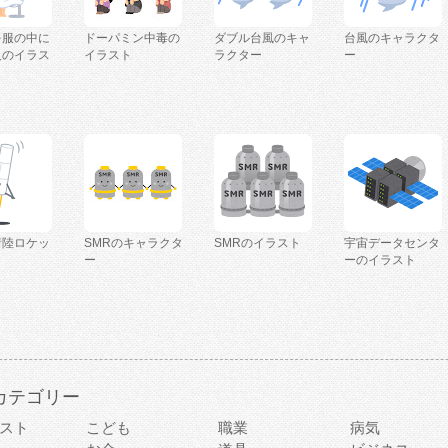
を服の中に
ドーパミン中毒の
ダブル台風のキャ
台風のキャラクタ
人のイラス
イラスト
ラクター
ー
着陸ロケッ
SMRのキャラクタ
SMRのイラスト
宇宙データセンタ
ー
ーのイラスト
カテゴリー
スト
こども
職業
病気