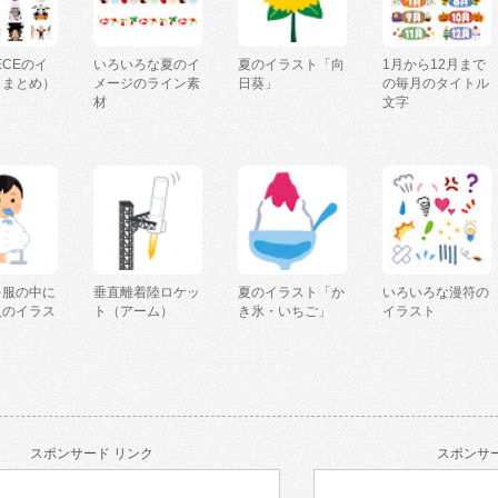
IECEのイ
いろいろな夏のイ
夏のイラスト「向
1月から12月まで
（まとめ）
メージのライン素
日葵」
の毎月のタイトル
材
文字
を服の中に
垂直離着陸ロケッ
夏のイラスト「か
いろいろな漫符の
人のイラス
ト（アーム）
き氷・いちご」
イラスト
スポンサード リンク
スポンサー