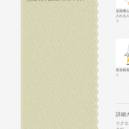
扇風機
入れる
ト
垂直離
ト
詳細
リクエ