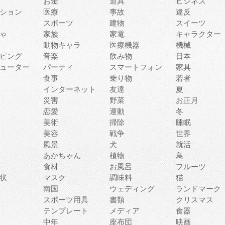
お金
道具
ビジネス
ション
医療
事故
違反
スポーツ
建物
スイーツ
ゃ
家族
家電
キャラクター
動物キャラ
医療機器
機械
ピング
音楽
飲み物
日本
ューター
パーティ
スマートフォン
家具
食事
乗り物
若者
インターネット
友達
夏
災害
野菜
お正月
恋愛
運動
冬
美術
掃除
睡眠
美容
戦争
世界
風景
犬
就活
あかちゃん
植物
鳥
食材
お風呂
フルーツ
状
マスク
調味料
猫
南国
ウェディング
ランドマーク
スポーツ用具
書類
クリスマス
テンプレート
メディア
食器
中年
座布団
映画