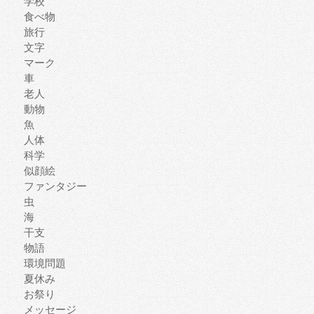
学校
食べ物
旅行
文字
マーク
車
老人
動物
魚
人体
科学
似顔絵
ファンタジー
虫
海
干支
物語
環境問題
夏休み
お祭り
メッセージ