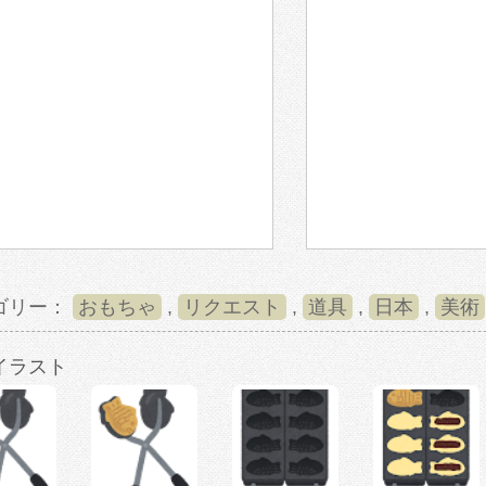
ゴリー：
おもちゃ
,
リクエスト
,
道具
,
日本
,
美術
イラスト