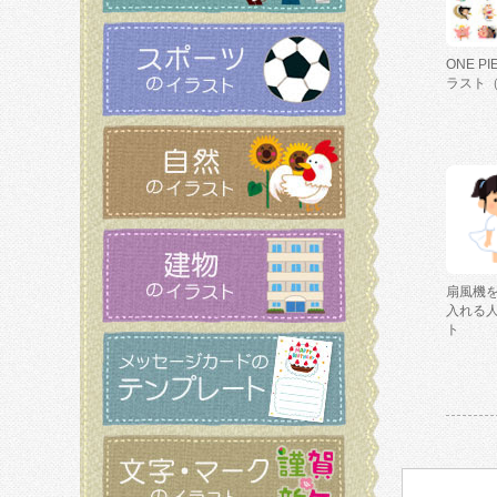
ONE P
ラスト
扇風機
入れる
ト