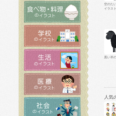
空のた
イラス
黒い羊
人気