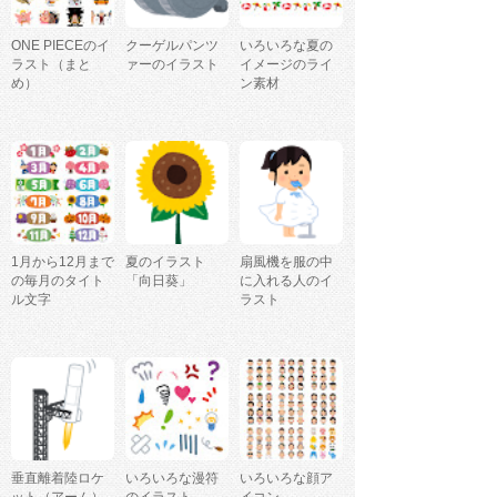
ONE PIECEのイ
クーゲルパンツ
いろいろな夏の
ラスト（まと
ァーのイラスト
イメージのライ
め）
ン素材
1月から12月まで
夏のイラスト
扇風機を服の中
の毎月のタイト
「向日葵」
に入れる人のイ
ル文字
ラスト
垂直離着陸ロケ
いろいろな漫符
いろいろな顔ア