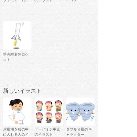
ット（アーム）
のイラスト
イコン
垂直離着陸ロケ
ット
新しいイラスト
扇風機を服の中
ドーパミン中毒
ダブル台風のキ
に入れる人のイ
のイラスト
ャラクター