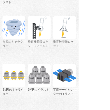
ラスト
台風のキャラク
垂直離着陸ロケ
垂直離着陸ロケ
ター
ット（アーム）
ット
SMRのキャラク
SMRのイラスト
宇宙データセン
ター
ターのイラスト