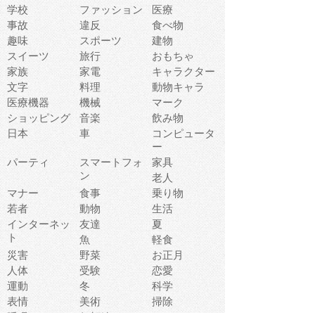
学校
ファッション
医療
事故
違反
食べ物
趣味
スポーツ
建物
スイーツ
旅行
おもちゃ
家族
家電
キャラクター
文字
料理
動物キャラ
医療機器
機械
マーク
ショッピング
音楽
飲み物
日本
車
コンピュータ
ー
パーティ
スマートフォ
家具
ン
老人
マナー
食事
乗り物
若者
動物
生活
インターネッ
友達
夏
ト
魚
軽食
災害
野菜
お正月
人体
受験
恋愛
運動
冬
科学
表情
美術
掃除