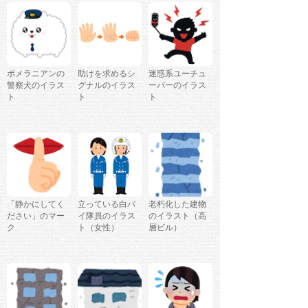
ポメラニアンの
助けを求めるシ
迷惑系ユーチュ
警察犬のイラス
グナルのイラス
ーバーのイラス
ト
ト
ト
「静かにしてく
立っている白バ
老朽化した建物
ださい」のマー
イ隊員のイラス
のイラスト（高
ク
ト（女性）
層ビル）