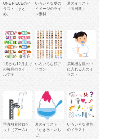
ONE PIECEのイ
いろいろな夏の
夏のイラスト
ラスト（まと
イメージのライ
「向日葵」
め）
ン素材
1月から12月まで
いろいろな顔ア
扇風機を服の中
の毎月のタイト
イコン
に入れる人のイ
ル文字
ラスト
垂直離着陸ロケ
夏のイラスト
いろいろな漫符
ット（アーム）
「かき氷・いち
のイラスト
ご」