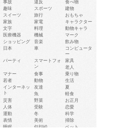
事故
違反
食べ物
趣味
スポーツ
建物
スイーツ
旅行
おもちゃ
家族
家電
キャラクター
文字
料理
動物キャラ
医療機器
機械
マーク
ショッピング
音楽
飲み物
日本
車
コンピュータ
ー
パーティ
スマートフォ
家具
ン
老人
マナー
食事
乗り物
若者
動物
生活
インターネッ
友達
夏
ト
魚
軽食
災害
野菜
お正月
人体
受験
恋愛
運動
冬
科学
表情
美術
掃除
睡眠
似顔絵
ペット
美容
戦争
世界