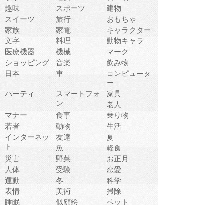
趣味
スポーツ
建物
スイーツ
旅行
おもちゃ
家族
家電
キャラクター
文字
料理
動物キャラ
医療機器
機械
マーク
ショッピング
音楽
飲み物
日本
車
コンピュータ
ー
パーティ
スマートフォ
家具
ン
老人
マナー
食事
乗り物
若者
動物
生活
インターネッ
友達
夏
ト
魚
軽食
災害
野菜
お正月
人体
受験
恋愛
運動
冬
科学
表情
美術
掃除
睡眠
似顔絵
ペット
美容
戦争
世界