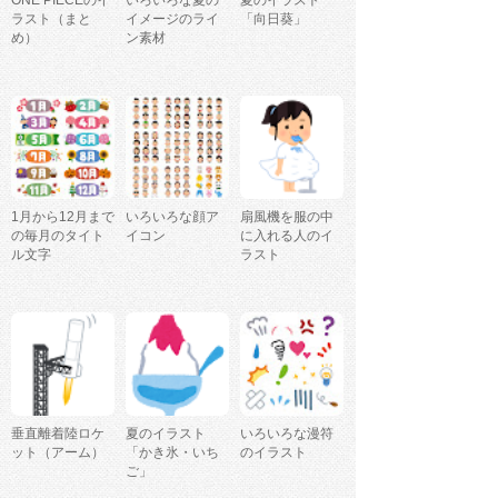
ラスト（まと
イメージのライ
「向日葵」
め）
ン素材
1月から12月まで
いろいろな顔ア
扇風機を服の中
の毎月のタイト
イコン
に入れる人のイ
ル文字
ラスト
垂直離着陸ロケ
夏のイラスト
いろいろな漫符
ット（アーム）
「かき氷・いち
のイラスト
ご」