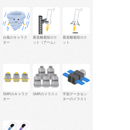
台風のキャラク
垂直離着陸ロケ
垂直離着陸ロケ
ター
ット（アーム）
ット
SMRのキャラク
SMRのイラスト
宇宙データセン
ター
ターのイラスト