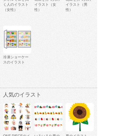
く人のイラスト
イラスト（女
イラスト（男
（女性）
性）
性）
冷凍ショーケー
スのイラスト
人気のイラスト
ONE PIECEのイ
いろいろな夏の
夏のイラスト