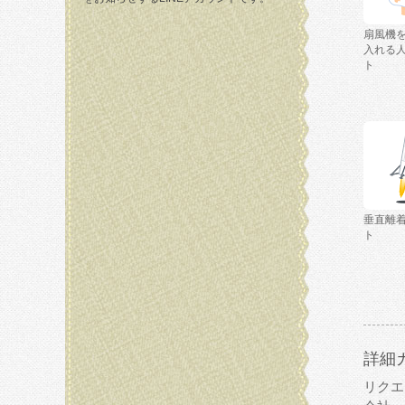
扇風機
入れる
ト
垂直離
ト
詳細
リクエ