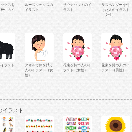
ソックスを
ルーズソックスの
サウナハットのイ
サスペンダーを付
高校生のイ
イラスト
ラスト
けた人のイラスト
（女性）
のイラスト
タオルで体を拭く
花束を持つ人のイ
花束を持つ人のイ
人のイラスト（女
ラスト（女性）
ラスト（男性）
性）
のイラスト