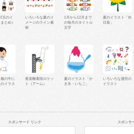
IECEのイ
いろいろな夏のイ
1月から12月まで
夏のイラスト「向
（まとめ）
メージのライン素
の毎月のタイトル
日葵」
材
文字
を服の中に
垂直離着陸ロケッ
夏のイラスト「か
いろいろな漫符の
人のイラス
ト（アーム）
き氷・いちご」
イラスト
スポンサード リンク
スポンサー