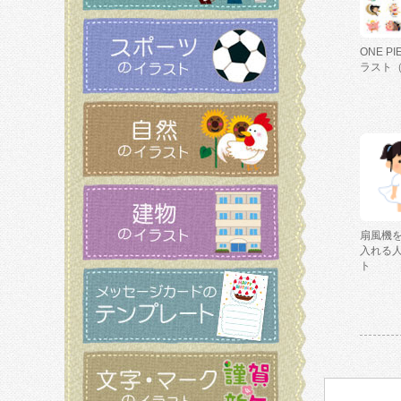
ONE P
ラスト
扇風機
入れる
ト