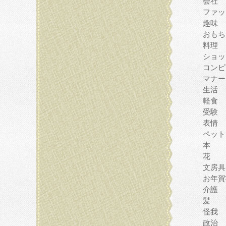
会社
ファッ
趣味
おもち
料理
ショッ
コンピ
マナー
生活
軽食
受験
表情
ペット
本
花
文房具
お年賀
介護
髪
怪我
政治