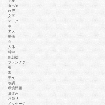
学校
食べ物
旅行
文字
マーク
車
老人
動物
魚
人体
科学
似顔絵
ファンタジー
虫
海
干支
物語
環境問題
夏休み
お祭り
メッセージ