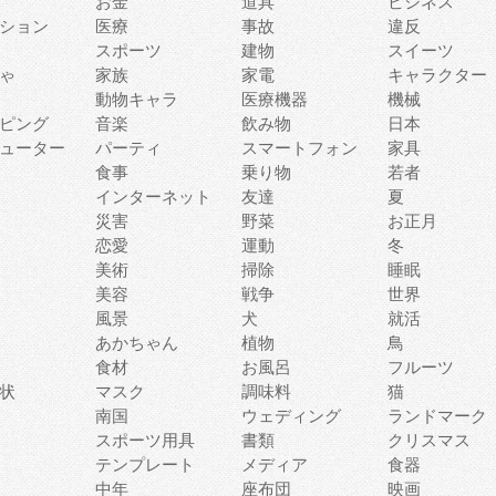
お金
道具
ビジネス
ション
医療
事故
違反
スポーツ
建物
スイーツ
ゃ
家族
家電
キャラクター
動物キャラ
医療機器
機械
ピング
音楽
飲み物
日本
ューター
パーティ
スマートフォン
家具
食事
乗り物
若者
インターネット
友達
夏
災害
野菜
お正月
恋愛
運動
冬
美術
掃除
睡眠
美容
戦争
世界
風景
犬
就活
あかちゃん
植物
鳥
食材
お風呂
フルーツ
状
マスク
調味料
猫
南国
ウェディング
ランドマーク
スポーツ用具
書類
クリスマス
テンプレート
メディア
食器
中年
座布団
映画