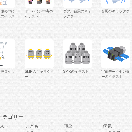
を服の中に
ドーパミン中毒の
ダブル台風のキャ
台風のキャラクタ
人のイラス
イラスト
ラクター
ー
着陸ロケッ
SMRのキャラクタ
SMRのイラスト
宇宙データセンタ
ー
ーのイラスト
カテゴリー
スト
こども
職業
病気