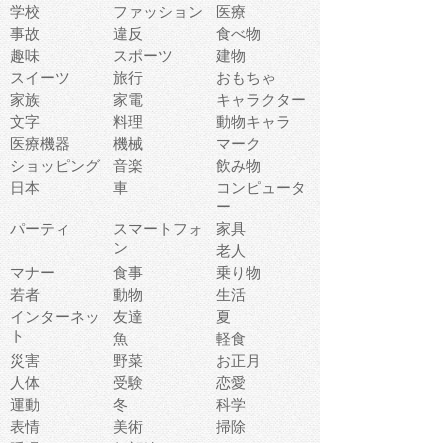
学校
ファッション
医療
事故
違反
食べ物
趣味
スポーツ
建物
スイーツ
旅行
おもちゃ
家族
家電
キャラクター
文字
料理
動物キャラ
医療機器
機械
マーク
ショッピング
音楽
飲み物
日本
車
コンピュータ
ー
パーティ
スマートフォ
家具
ン
老人
マナー
食事
乗り物
若者
動物
生活
インターネッ
友達
夏
ト
魚
軽食
災害
野菜
お正月
人体
受験
恋愛
運動
冬
科学
表情
美術
掃除