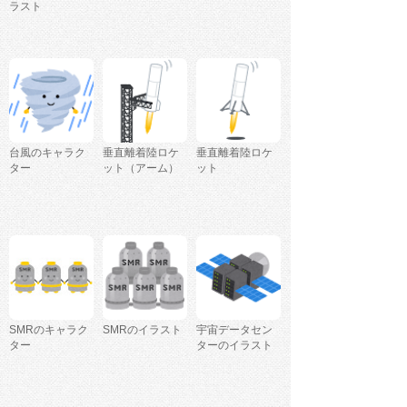
ラスト
台風のキャラク
垂直離着陸ロケ
垂直離着陸ロケ
ター
ット（アーム）
ット
SMRのキャラク
SMRのイラスト
宇宙データセン
ター
ターのイラスト