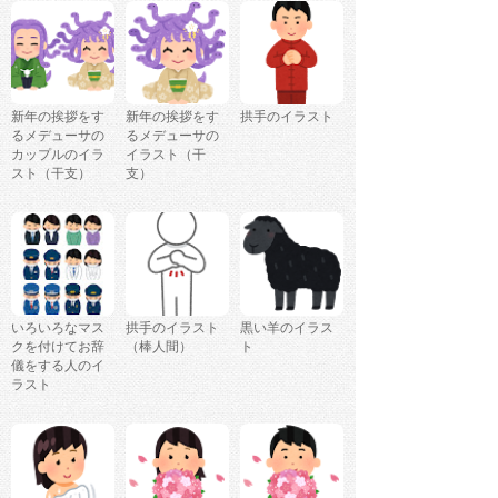
新年の挨拶をす
新年の挨拶をす
拱手のイラスト
るメデューサの
るメデューサの
カップルのイラ
イラスト（干
スト（干支）
支）
いろいろなマス
拱手のイラスト
黒い羊のイラス
クを付けてお辞
（棒人間）
ト
儀をする人のイ
ラスト