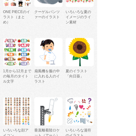
ONE PIECEのイ
クーゲルパンツ
いろいろな夏の
ラスト（まと
ァーのイラスト
イメージのライ
め）
ン素材
1月から12月まで
扇風機を服の中
夏のイラスト
の毎月のタイト
に入れる人のイ
「向日葵」
ル文字
ラスト
いろいろな顔ア
垂直離着陸ロケ
いろいろな漫符
イコン
ット（アーム）
のイラスト