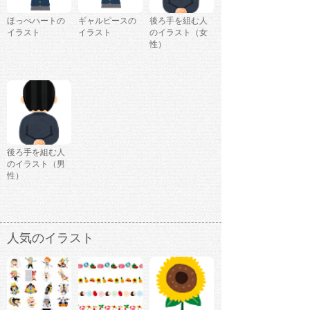
ほっぺハートの
ギャルピースの
後ろ手を組む人
イラスト
イラスト
のイラスト（女
性）
後ろ手を組む人
のイラスト（男
性）
人気のイラスト