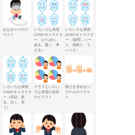
おはぎゃーのイ
いろいろな表情
いろいろな表情
ラスト
のAIのキャラクタ
のAIのキャラクタ
ー （ひらめく、
ー （疑問、ハー
焦る、驚く、考
ト、居眠り、て
える）
へぺろ）
いろいろな表情
グラフといろい
助けを求めるシ
のAIのキャラクタ
ろな表情の女性
グナルのイラス
ー（笑顔、怒
のイラスト
ト
る、泣く、笑
う）