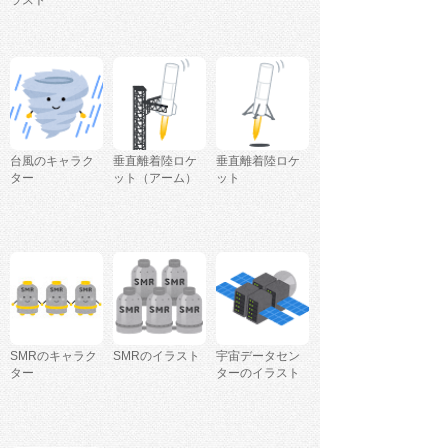
台風のキャラク
垂直離着陸ロケ
垂直離着陸ロケ
ター
ット（アーム）
ット
SMRのキャラク
SMRのイラスト
宇宙データセン
ター
ターのイラスト