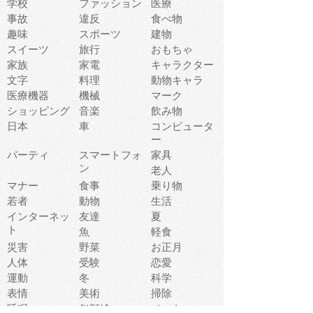
学校
ファッション
医療
事故
違反
食べ物
趣味
スポーツ
建物
スイーツ
旅行
おもちゃ
家族
家電
キャラクター
文字
料理
動物キャラ
医療機器
機械
マーク
ショッピング
音楽
飲み物
日本
車
コンピュータ
ー
パーティ
スマートフォ
家具
ン
老人
マナー
食事
乗り物
若者
動物
生活
インターネッ
友達
夏
ト
魚
軽食
災害
野菜
お正月
人体
受験
恋愛
運動
冬
科学
表情
美術
掃除
睡眠
似顔絵
ペット