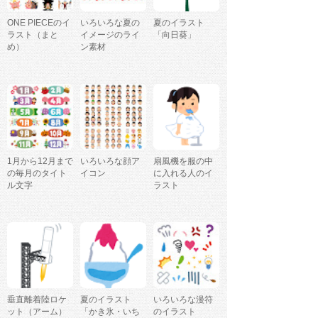
ONE PIECEのイ
いろいろな夏の
夏のイラスト
ラスト（まと
イメージのライ
「向日葵」
め）
ン素材
1月から12月まで
いろいろな顔ア
扇風機を服の中
の毎月のタイト
イコン
に入れる人のイ
ル文字
ラスト
垂直離着陸ロケ
夏のイラスト
いろいろな漫符
ット（アーム）
「かき氷・いち
のイラスト