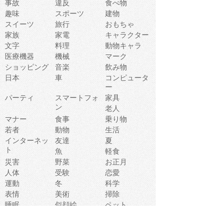
事故
違反
食べ物
趣味
スポーツ
建物
スイーツ
旅行
おもちゃ
家族
家電
キャラクター
文字
料理
動物キャラ
医療機器
機械
マーク
ショッピング
音楽
飲み物
日本
車
コンピュータ
ー
パーティ
スマートフォ
家具
ン
老人
マナー
食事
乗り物
若者
動物
生活
インターネッ
友達
夏
ト
魚
軽食
災害
野菜
お正月
人体
受験
恋愛
運動
冬
科学
表情
美術
掃除
睡眠
似顔絵
ペット
美容
戦争
世界