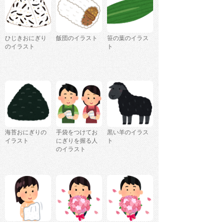
ひじきおにぎり
飯団のイラスト
笹の葉のイラス
のイラスト
ト
海苔おにぎりの
手袋をつけてお
黒い羊のイラス
イラスト
にぎりを握る人
ト
のイラスト