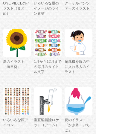
ONE PIECEのイ
いろいろな夏の
クーゲルパンツ
ラスト（まと
イメージのライ
ァーのイラスト
め）
ン素材
夏のイラスト
1月から12月まで
扇風機を服の中
「向日葵」
の毎月のタイト
に入れる人のイ
ル文字
ラスト
いろいろな顔ア
垂直離着陸ロケ
夏のイラスト
イコン
ット（アーム）
「かき氷・いち
ご」