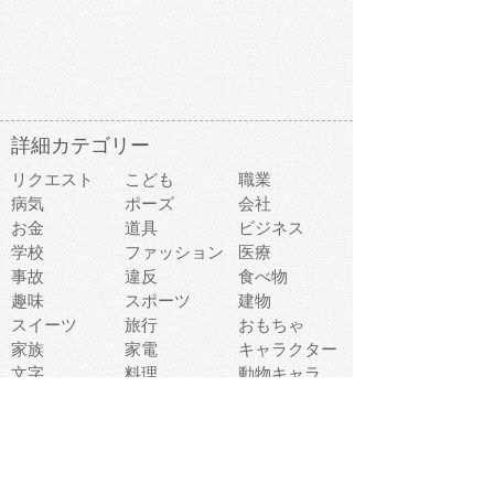
詳細カテゴリー
リクエスト
こども
職業
病気
ポーズ
会社
お金
道具
ビジネス
学校
ファッション
医療
事故
違反
食べ物
趣味
スポーツ
建物
スイーツ
旅行
おもちゃ
家族
家電
キャラクター
文字
料理
動物キャラ
医療機器
機械
マーク
ショッピング
音楽
飲み物
日本
車
コンピュータ
ー
パーティ
スマートフォ
家具