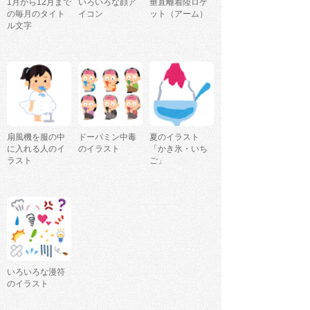
1月から12月まで
いろいろな顔ア
垂直離着陸ロケ
の毎月のタイト
イコン
ット（アーム）
ル文字
扇風機を服の中
ドーパミン中毒
夏のイラスト
に入れる人のイ
のイラスト
「かき氷・いち
ラスト
ご」
いろいろな漫符
のイラスト