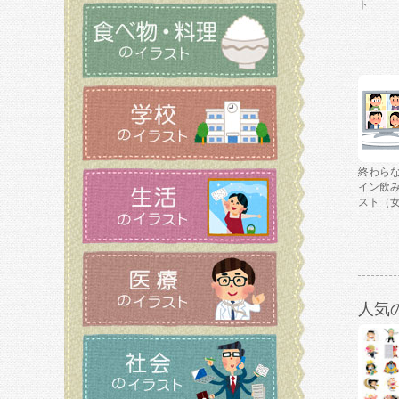
ト
終わら
イン飲
スト（
人気