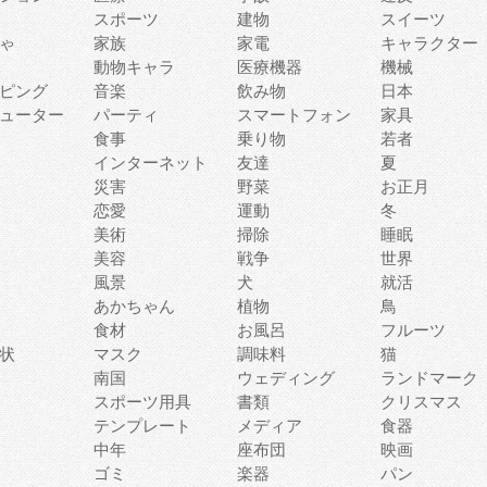
スポーツ
建物
スイーツ
ゃ
家族
家電
キャラクター
動物キャラ
医療機器
機械
ピング
音楽
飲み物
日本
ューター
パーティ
スマートフォン
家具
食事
乗り物
若者
インターネット
友達
夏
災害
野菜
お正月
恋愛
運動
冬
美術
掃除
睡眠
美容
戦争
世界
風景
犬
就活
あかちゃん
植物
鳥
食材
お風呂
フルーツ
状
マスク
調味料
猫
南国
ウェディング
ランドマーク
スポーツ用具
書類
クリスマス
テンプレート
メディア
食器
中年
座布団
映画
ゴミ
楽器
パン