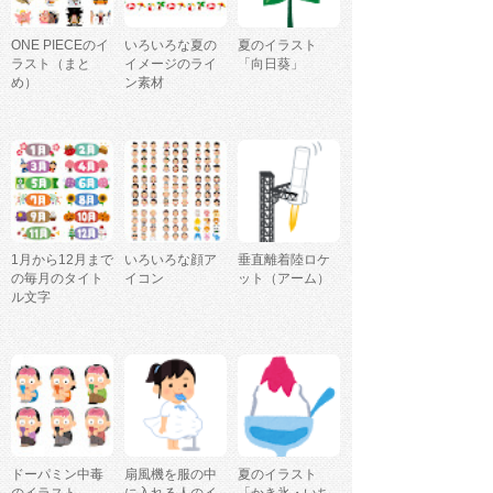
ONE PIECEのイ
いろいろな夏の
夏のイラスト
ラスト（まと
イメージのライ
「向日葵」
め）
ン素材
1月から12月まで
いろいろな顔ア
垂直離着陸ロケ
の毎月のタイト
イコン
ット（アーム）
ル文字
ドーパミン中毒
扇風機を服の中
夏のイラスト