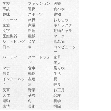
学校
ファッション
医療
事故
違反
食べ物
趣味
スポーツ
建物
スイーツ
旅行
おもちゃ
家族
家電
キャラクター
文字
料理
動物キャラ
医療機器
機械
マーク
ショッピング
音楽
飲み物
日本
車
コンピュータ
ー
パーティ
スマートフォ
家具
ン
老人
マナー
食事
乗り物
若者
動物
生活
インターネッ
友達
夏
ト
魚
軽食
災害
野菜
お正月
人体
受験
恋愛
運動
冬
科学
表情
美術
掃除