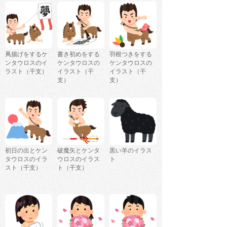
凧揚げをするケ
書き初めをする
羽根つきをする
ンタウロスのイ
ケンタウロスの
ケンタウロスの
ラスト（干支）
イラスト（干
イラスト（干
支）
支）
初日の出とケン
破魔矢とケンタ
黒い羊のイラス
タウロスのイラ
ウロスのイラス
ト
スト（干支）
ト（干支）