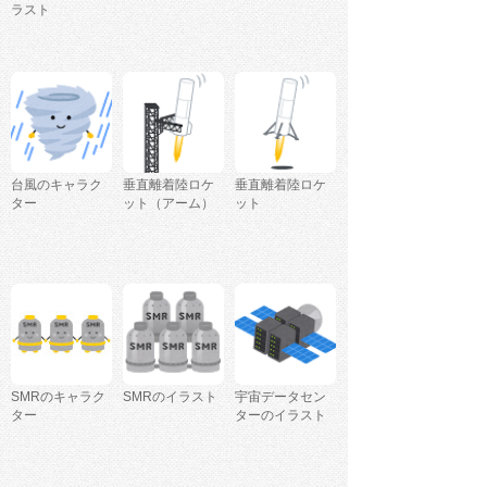
ラスト
台風のキャラク
垂直離着陸ロケ
垂直離着陸ロケ
ター
ット（アーム）
ット
SMRのキャラク
SMRのイラスト
宇宙データセン
ター
ターのイラスト