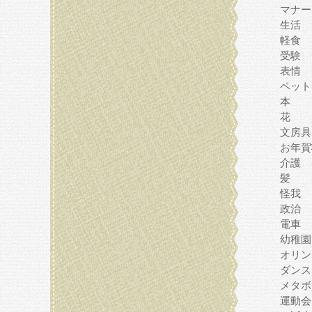
マナー
生活
軽食
受験
表情
ペット
本
花
文房具
お年賀
介護
髪
怪我
政治
電車
幼稚園
オリン
ダンス
メタボ
運動会