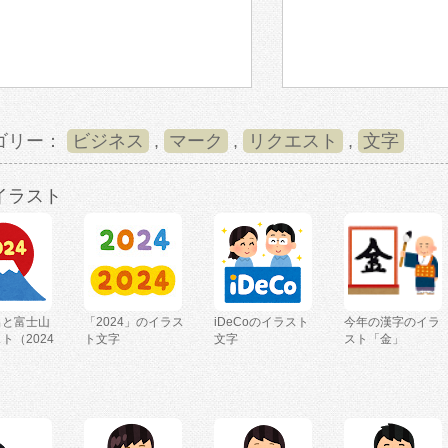
ゴリー：
ビジネス
,
マーク
,
リクエスト
,
文字
イラスト
出と富士山
「2024」のイラス
iDeCoのイラスト
今年の漢字のイラ
ト（2024
ト文字
文字
スト「金」