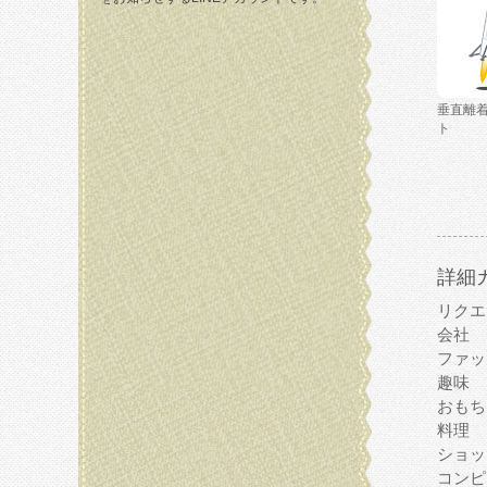
垂直離
ト
詳細
リクエ
会社
ファッ
趣味
おもち
料理
ショッ
コンピ