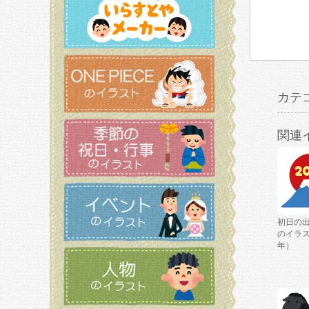
カテ
関連
初日の
のイラス
年）