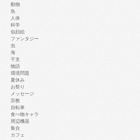
動物
魚
人体
科学
似顔絵
ファンタジー
虫
海
干支
物語
環境問題
夏休み
お祭り
メッセージ
宗教
自転車
食べ物キャラ
周辺機器
集合
カフェ