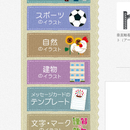
垂直離
ト（ア