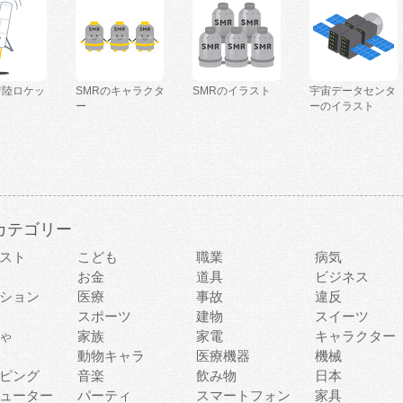
着陸ロケッ
SMRのキャラクタ
SMRのイラスト
宇宙データセンタ
ー
ーのイラスト
カテゴリー
スト
こども
職業
病気
お金
道具
ビジネス
ション
医療
事故
違反
スポーツ
建物
スイーツ
ゃ
家族
家電
キャラクター
動物キャラ
医療機器
機械
ピング
音楽
飲み物
日本
ューター
パーティ
スマートフォン
家具