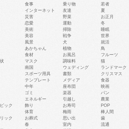
食事
乗り物
若者
インターネット
友達
夏
災害
野菜
お正月
恋愛
運動
冬
美術
掃除
睡眠
美容
戦争
世界
風景
犬
就活
あかちゃん
植物
鳥
食材
お風呂
フルーツ
状
マスク
調味料
猫
南国
ウェディング
ランドマーク
スポーツ用具
書類
クリスマス
テンプレート
メディア
食器
中年
座布団
映画
ゴミ
楽器
パン
エネルギー
引越し
農業
ピック
飾り
お寿司
POP
体育
梅雨
棒人間
リック
お葬式
思い出
歯
春
室内
流通