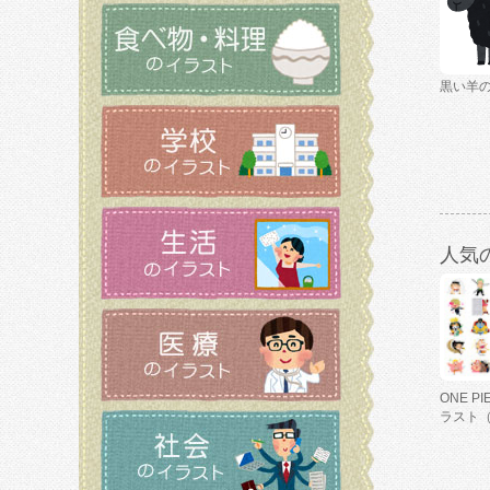
黒い羊
人気
ONE P
ラスト