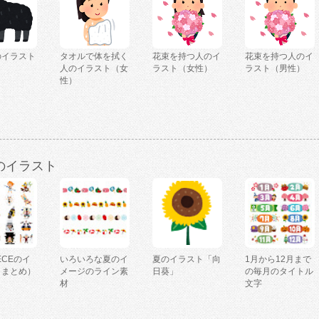
のイラスト
タオルで体を拭く
花束を持つ人のイ
花束を持つ人のイ
人のイラスト（女
ラスト（女性）
ラスト（男性）
性）
のイラスト
IECEのイ
いろいろな夏のイ
夏のイラスト「向
1月から12月まで
（まとめ）
メージのライン素
日葵」
の毎月のタイトル
材
文字