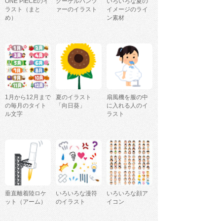
ONE PIECEのイ
クーゲルパンツ
いろいろな夏の
ラスト（まと
ァーのイラスト
イメージのライ
め）
ン素材
1月から12月まで
夏のイラスト
扇風機を服の中
の毎月のタイト
「向日葵」
に入れる人のイ
ル文字
ラスト
垂直離着陸ロケ
いろいろな漫符
いろいろな顔ア
ット（アーム）
のイラスト
イコン