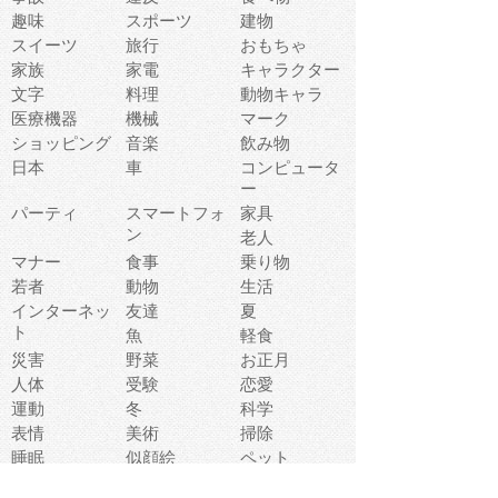
趣味
スポーツ
建物
スイーツ
旅行
おもちゃ
家族
家電
キャラクター
文字
料理
動物キャラ
医療機器
機械
マーク
ショッピング
音楽
飲み物
日本
車
コンピュータ
ー
パーティ
スマートフォ
家具
ン
老人
マナー
食事
乗り物
若者
動物
生活
インターネッ
友達
夏
ト
魚
軽食
災害
野菜
お正月
人体
受験
恋愛
運動
冬
科学
表情
美術
掃除
睡眠
似顔絵
ペット
美容
戦争
世界