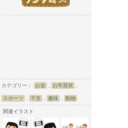
カテゴリー：
お金
,
お年賀状
,
スポーツ
,
干支
,
趣味
,
動物
関連イラスト