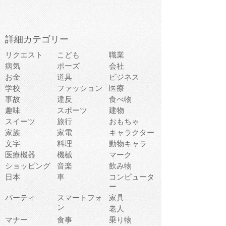
詳細カテゴリー
リクエスト
こども
職業
病気
ポーズ
会社
お金
道具
ビジネス
学校
ファッション
医療
事故
違反
食べ物
趣味
スポーツ
建物
スイーツ
旅行
おもちゃ
家族
家電
キャラクター
文字
料理
動物キャラ
医療機器
機械
マーク
ショッピング
音楽
飲み物
日本
車
コンピュータ
ー
パーティ
スマートフォ
家具
ン
老人
マナー
食事
乗り物