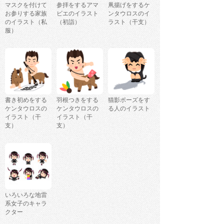
マスクを付けて
参拝をするアマ
凧揚げをするケ
お参りする家族
ビエのイラスト
ンタウロスのイ
のイラスト（私
（初詣）
ラスト（干支）
服）
書き初めをする
羽根つきをする
猫影ポーズをす
ケンタウロスの
ケンタウロスの
る人のイラスト
イラスト（干
イラスト（干
支）
支）
いろいろな地雷
系女子のキャラ
クター