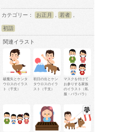
カテゴリー：
お正月
,
若者
,
初詣
関連イラスト
破魔矢とケンタ
初日の出とケン
マスクを付けて
ウロスのイラス
タウロスのイラ
お参りする家族
ト（干支）
スト（干支）
のイラスト（私
服・バラバラ）