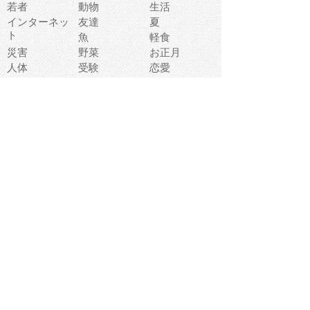
若者
動物
生活
インターネッ
友達
夏
ト
魚
軽食
災害
野菜
お正月
人体
受験
恋愛
運動
冬
科学
表情
美術
掃除
睡眠
似顔絵
ペット
美容
戦争
世界
ファンタジー
本
風景
犬
就活
虫
花
あかちゃん
植物
鳥
海
文房具
食材
お風呂
フルーツ
干支
お年賀状
マスク
調味料
猫
物語
介護
南国
ウェディング
ランドマーク
環境問題
髪
スポーツ用具
書類
クリスマス
夏休み
怪我
テンプレート