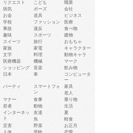
リクエスト
こども
職業
病気
ポーズ
会社
お金
道具
ビジネス
学校
ファッション
医療
事故
違反
食べ物
趣味
スポーツ
建物
スイーツ
旅行
おもちゃ
家族
家電
キャラクター
文字
料理
動物キャラ
医療機器
機械
マーク
ショッピング
音楽
飲み物
日本
車
コンピュータ
ー
パーティ
スマートフォ
家具
ン
老人
マナー
食事
乗り物
若者
動物
生活
インターネッ
友達
夏
ト
魚
軽食
災害
野菜
お正月
人体
受験
恋愛