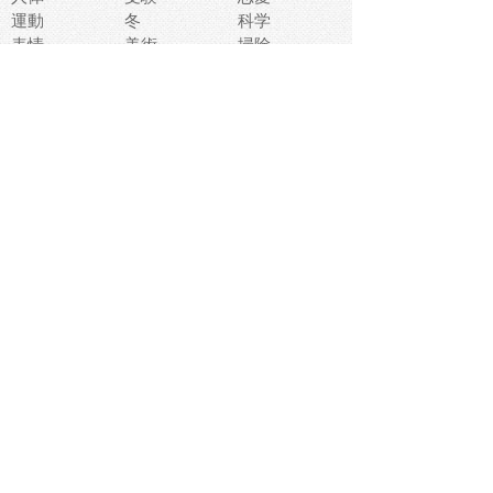
運動
冬
科学
表情
美術
掃除
睡眠
似顔絵
ペット
美容
戦争
世界
ファンタジー
本
風景
犬
就活
虫
花
あかちゃん
植物
鳥
海
文房具
食材
お風呂
フルーツ
干支
お年賀状
マスク
調味料
猫
物語
介護
南国
ウェディング
ランドマーク
環境問題
髪
スポーツ用具
書類
クリスマス
夏休み
怪我
テンプレート
メディア
食器
お祭り
政治
中年
座布団
映画
メッセージ
電車
ゴミ
楽器
パン
宗教
幼稚園
エネルギー