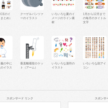
IECEのイ
クーゲルパンツァ
いろいろな夏のイ
1月から12月まで
（まとめ）
ーのイラスト
メージのライン素
の毎月のタイトル
材
文字
を服の中に
垂直離着陸ロケッ
いろいろな漫符の
いろいろな顔アイ
人のイラス
ト（アーム）
イラスト
コン
スポンサード リンク
スポンサー