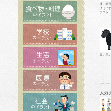
株・暗
漬けに
ラスト
黒い羊
人気