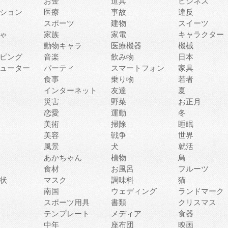
お金
道具
ビジネス
ション
医療
事故
違反
スポーツ
建物
スイーツ
ゃ
家族
家電
キャラクター
動物キャラ
医療機器
機械
ピング
音楽
飲み物
日本
ューター
パーティ
スマートフォン
家具
食事
乗り物
若者
インターネット
友達
夏
災害
野菜
お正月
恋愛
運動
冬
美術
掃除
睡眠
美容
戦争
世界
風景
犬
就活
あかちゃん
植物
鳥
食材
お風呂
フルーツ
状
マスク
調味料
猫
南国
ウェディング
ランドマーク
スポーツ用具
書類
クリスマス
テンプレート
メディア
食器
中年
座布団
映画