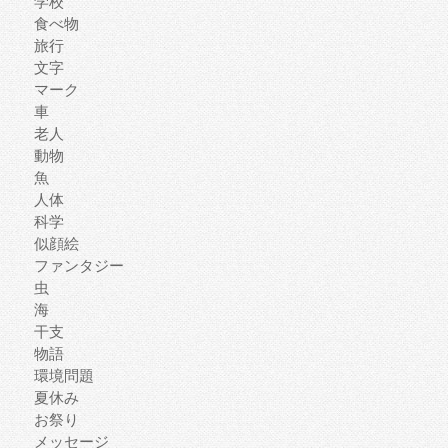
学校
食べ物
旅行
文字
マーク
車
老人
動物
魚
人体
科学
似顔絵
ファンタジー
虫
海
干支
物語
環境問題
夏休み
お祭り
メッセージ