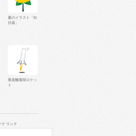
夏のイラスト「向
日葵」
垂直離着陸ロケッ
ト
ド リンク