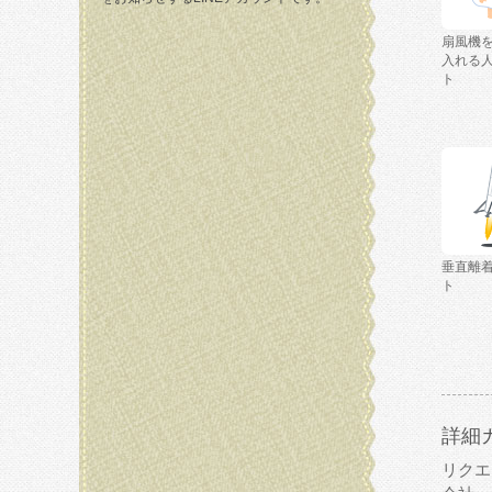
扇風機
入れる
ト
垂直離
ト
詳細
リクエ