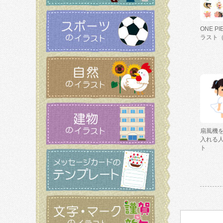
ONE P
ラスト
扇風機
入れる
ト