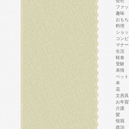
会社
ファッ
趣味
おもち
料理
ショッ
コンピ
マナー
生活
軽食
受験
表情
ペット
本
花
文房具
お年賀
介護
髪
怪我
政治