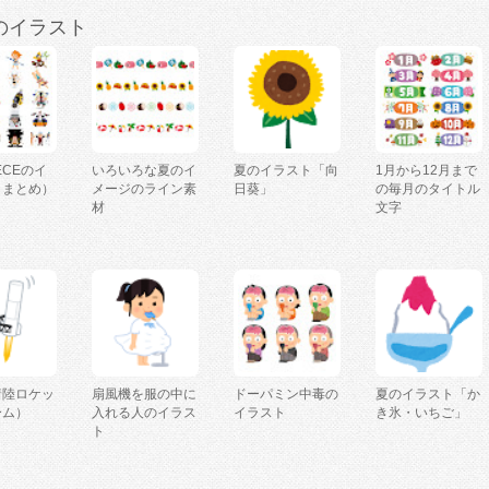
のイラスト
IECEのイ
いろいろな夏のイ
夏のイラスト「向
1月から12月まで
（まとめ）
メージのライン素
日葵」
の毎月のタイトル
材
文字
着陸ロケッ
扇風機を服の中に
ドーパミン中毒の
夏のイラスト「か
ーム）
入れる人のイラス
イラスト
き氷・いちご」
ト