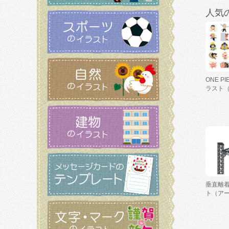
人気
ONE P
ラスト
垂直離
ト（ア