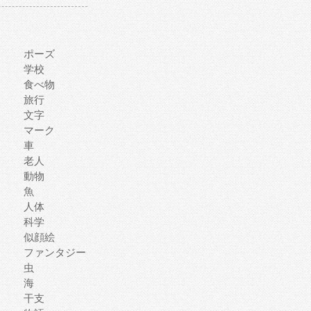
ポーズ
学校
食べ物
旅行
文字
マーク
車
老人
動物
魚
人体
科学
似顔絵
ファンタジー
虫
海
干支