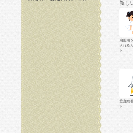
新し
扇風機
入れる
ト
垂直離
ト