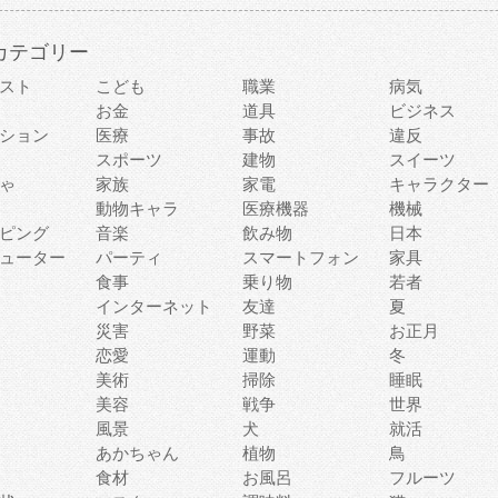
カテゴリー
スト
こども
職業
病気
お金
道具
ビジネス
ション
医療
事故
違反
スポーツ
建物
スイーツ
ゃ
家族
家電
キャラクター
動物キャラ
医療機器
機械
ピング
音楽
飲み物
日本
ューター
パーティ
スマートフォン
家具
食事
乗り物
若者
インターネット
友達
夏
災害
野菜
お正月
恋愛
運動
冬
美術
掃除
睡眠
美容
戦争
世界
風景
犬
就活
あかちゃん
植物
鳥
食材
お風呂
フルーツ