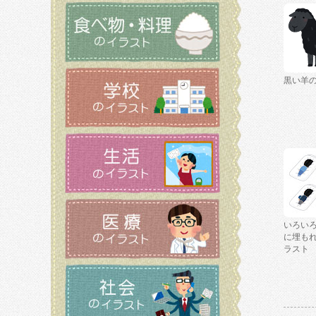
黒い羊
いろい
に埋も
ラスト