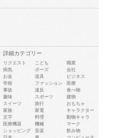
詳細カテゴリー
リクエスト
こども
職業
病気
ポーズ
会社
お金
道具
ビジネス
学校
ファッション
医療
事故
違反
食べ物
趣味
スポーツ
建物
スイーツ
旅行
おもちゃ
家族
家電
キャラクター
文字
料理
動物キャラ
医療機器
機械
マーク
ショッピング
音楽
飲み物
日本
車
コンピュータ