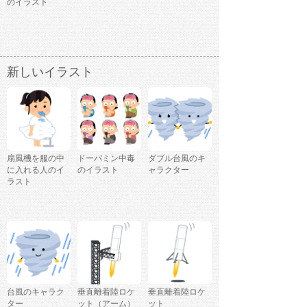
のイラスト
新しいイラスト
扇風機を服の中
ドーパミン中毒
ダブル台風のキ
に入れる人のイ
のイラスト
ャラクター
ラスト
台風のキャラク
垂直離着陸ロケ
垂直離着陸ロケ
ター
ット（アーム）
ット