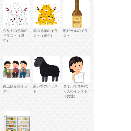
ウサギの兄弟の
虎の兄弟のイラ
瓶ビールのイラ
イラスト（卯
スト（寅年）
スト
年）
路上飲みのイラ
黒い羊のイラス
タオルで体を拭
スト
ト
く人のイラスト
（女性）