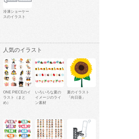
冷凍ショーケー
スのイラスト
人気のイラスト
ONE PIECEのイ
いろいろな夏の
夏のイラスト
ラスト（まと
イメージのライ
「向日葵」
め）
ン素材