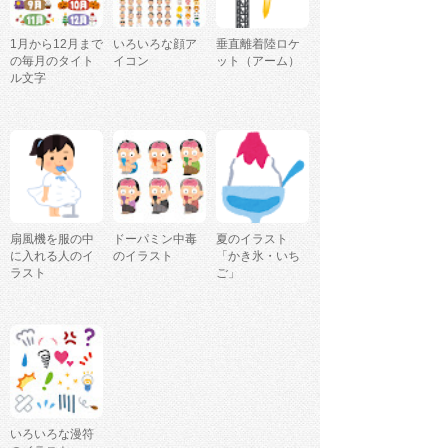
1月から12月まで
いろいろな顔ア
垂直離着陸ロケ
の毎月のタイト
イコン
ット（アーム）
ル文字
扇風機を服の中
ドーパミン中毒
夏のイラスト
に入れる人のイ
のイラスト
「かき氷・いち
ラスト
ご」
いろいろな漫符