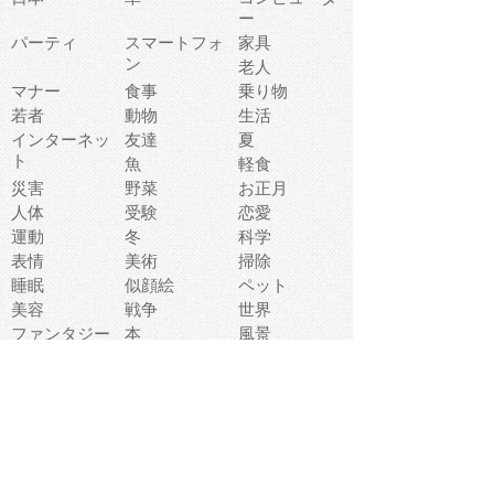
ー
パーティ
スマートフォ
家具
ン
老人
マナー
食事
乗り物
若者
動物
生活
インターネッ
友達
夏
ト
魚
軽食
災害
野菜
お正月
人体
受験
恋愛
運動
冬
科学
表情
美術
掃除
睡眠
似顔絵
ペット
美容
戦争
世界
ファンタジー
本
風景
犬
就活
虫
花
あかちゃん
植物
鳥
海
文房具
食材
お風呂
フルーツ
干支
お年賀状
マスク
調味料
猫
物語