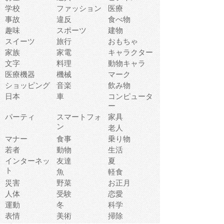
学校
ファッション
医療
事故
違反
食べ物
趣味
スポーツ
建物
スイーツ
旅行
おもちゃ
家族
家電
キャラクター
文字
料理
動物キャラ
医療機器
機械
マーク
ショッピング
音楽
飲み物
日本
車
コンピュータ
ー
パーティ
スマートフォ
家具
ン
老人
マナー
食事
乗り物
若者
動物
生活
インターネッ
友達
夏
ト
魚
軽食
災害
野菜
お正月
人体
受験
恋愛
運動
冬
科学
表情
美術
掃除