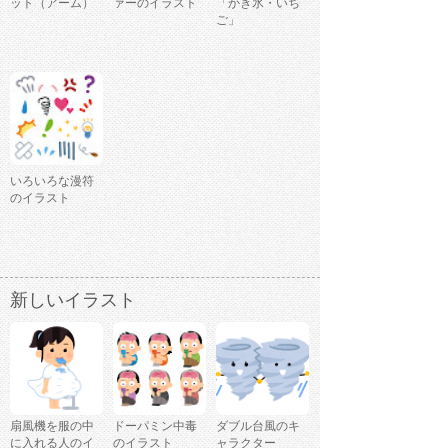
ット（アーム）
ァーのイラスト
「かき氷・いち
ご」
いろいろな漫符
のイラスト
新しいイラスト
扇風機を服の中
ドーパミン中毒
ダブル台風のキ
に入れる人のイ
のイラスト
ャラクター