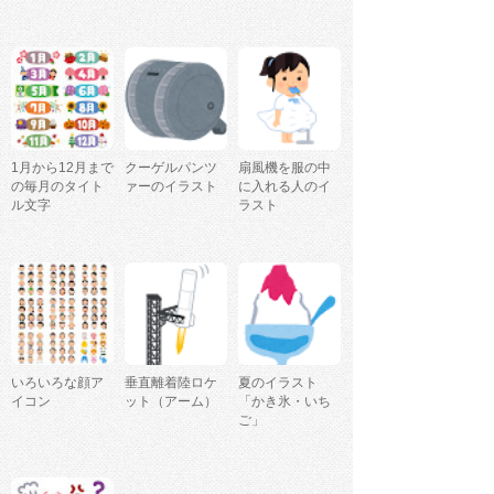
1月から12月まで
クーゲルパンツ
扇風機を服の中
の毎月のタイト
ァーのイラスト
に入れる人のイ
ル文字
ラスト
いろいろな顔ア
垂直離着陸ロケ
夏のイラスト
イコン
ット（アーム）
「かき氷・いち
ご」