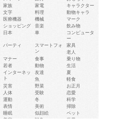
家族
家電
キャラクター
文字
料理
動物キャラ
医療機器
機械
マーク
ショッピング
音楽
飲み物
日本
車
コンピュータ
ー
パーティ
スマートフォ
家具
ン
老人
マナー
食事
乗り物
若者
動物
生活
インターネッ
友達
夏
ト
魚
軽食
災害
野菜
お正月
人体
受験
恋愛
運動
冬
科学
表情
美術
掃除
睡眠
似顔絵
ペット
美容
戦争
世界
ファンタジー
本
風景
犬
就活
虫