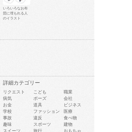
いろいろなお布
団に埋もれる人
のイラスト
詳細カテゴリー
リクエスト
こども
職業
病気
ポーズ
会社
お金
道具
ビジネス
学校
ファッション
医療
事故
違反
食べ物
趣味
スポーツ
建物
スイーツ
旅行
おもちゃ