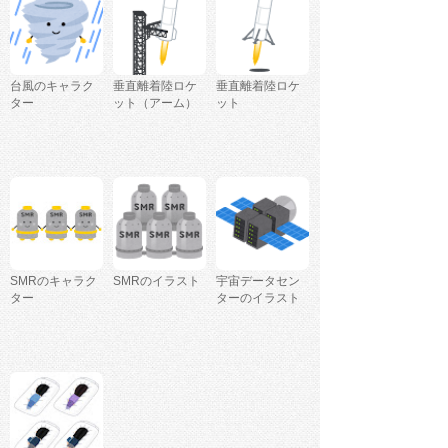
台風のキャラク
垂直離着陸ロケ
垂直離着陸ロケ
ター
ット（アーム）
ット
SMRのキャラク
SMRのイラスト
宇宙データセン
ター
ターのイラスト