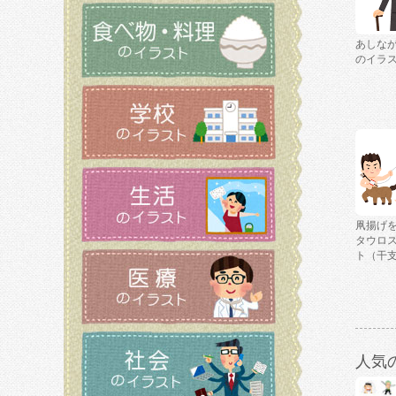
あしな
のイラ
凧揚げ
タウロ
ト（干
人気