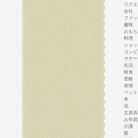
リクエ
会社
ファッ
趣味
おもち
料理
ショッ
コンピ
マナー
生活
軽食
受験
表情
ペット
本
花
文房具
お年賀
介護
髪