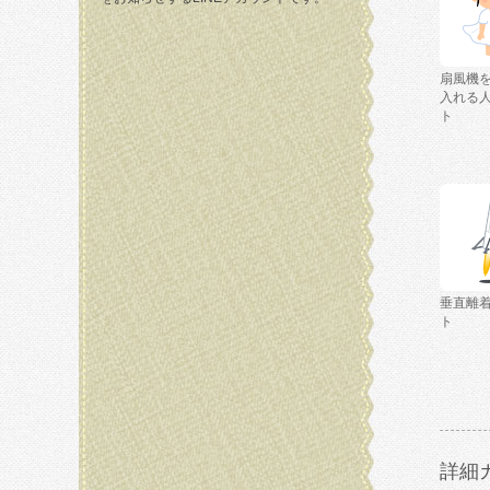
扇風機
入れる
ト
垂直離
ト
詳細