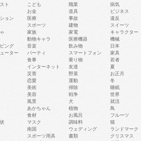
スト
こども
職業
病気
お金
道具
ビジネス
ション
医療
事故
違反
スポーツ
建物
スイーツ
ゃ
家族
家電
キャラクター
動物キャラ
医療機器
機械
ピング
音楽
飲み物
日本
ューター
パーティ
スマートフォン
家具
食事
乗り物
若者
インターネット
友達
夏
災害
野菜
お正月
恋愛
運動
冬
美術
掃除
睡眠
美容
戦争
世界
風景
犬
就活
あかちゃん
植物
鳥
食材
お風呂
フルーツ
状
マスク
調味料
猫
南国
ウェディング
ランドマーク
スポーツ用具
書類
クリスマス