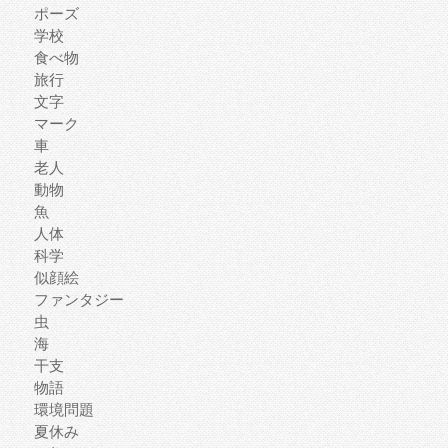
ポーズ
学校
食べ物
旅行
文字
マーク
車
老人
動物
魚
人体
科学
似顔絵
ファンタジー
虫
海
干支
物語
環境問題
夏休み