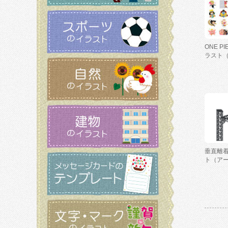
ONE P
ラスト
垂直離
ト（ア