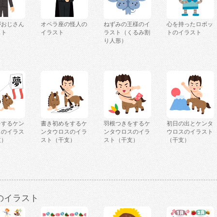
がおじさん
オペラ座の怪人の
ねずみの王様のイ
心を持ったロボッ
スト
イラスト
ラスト（くるみ割
トのイラスト
り人形）
をするケン
書き初めをするケ
羽根つきをするケ
初日の出とケンタ
スのイラス
ンタウロスのイラ
ンタウロスのイラ
ウロスのイラスト
支）
スト（干支）
スト（干支）
（干支）
のイラスト