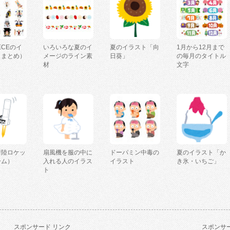
IECEのイ
いろいろな夏のイ
夏のイラスト「向
1月から12月まで
（まとめ）
メージのライン素
日葵」
の毎月のタイトル
材
文字
着陸ロケッ
扇風機を服の中に
ドーパミン中毒の
夏のイラスト「か
ーム）
入れる人のイラス
イラスト
き氷・いちご」
ト
スポンサード リンク
スポンサー